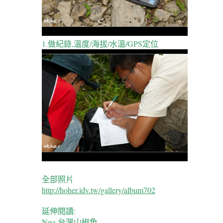
1.做紀錄,溫度/海拔/水溫/GPS定位
全部照片
http://hoher.idv.tw/gallery/album702
延伸閱讀:
Neo-台灣山椒魚