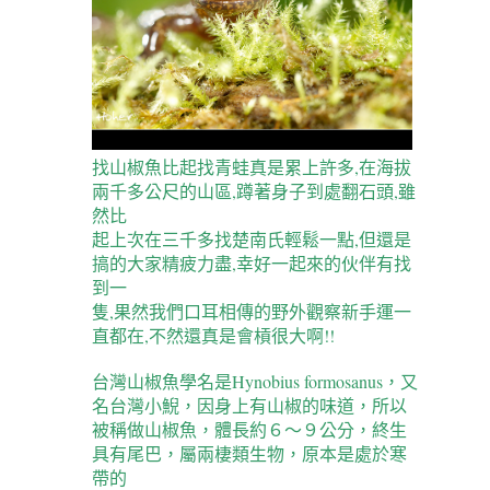
找山椒魚比起找青蛙真是累上許多,在海拔
兩千多公尺的山區,蹲著身子到處翻石頭,雖
然比
起上次在三千多找楚南氏輕鬆一點,但還是
搞的大家精疲力盡,幸好一起來的伙伴有找
到一
隻,果然我們口耳相傳的野外觀察新手運一
直都在,不然還真是會槓很大啊!!
台灣山椒魚學名是Hynobius formosanus，又
名台灣小鯢，因身上有山椒的味道，所以
被稱做山椒魚，體長約６～９公分，終生
具有尾巴，屬兩棲類生物，原本是處於寒
帶的