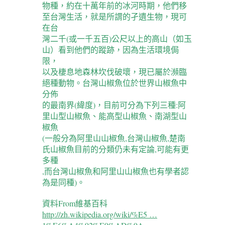
物種，約在十萬年前的冰河時期，他們移
至台灣生活，就是所謂的孑遺生物，現可
在台
灣二千(或一千五百)公尺以上的高山（如玉
山）看到他們的蹤跡，因為生活環境侷
限，
以及棲息地森林坎伐破壞，現已屬於瀕臨
絕種動物。台灣山椒魚位於世界山椒魚中
分佈
的最南界(緯度)，目前可分為下列三種:阿
里山型山椒魚、能高型山椒魚、南湖型山
椒魚
(一般分為阿里山山椒魚,台灣山椒魚,楚南
氏山椒魚目前的分類仍未有定論,可能有更
多種
,而台灣山椒魚和阿里山山椒魚也有學者認
為是同種)。
資料From維基百科
http://zh.wikipedia.org/wiki/%E5 …