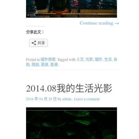
Continue reading
→
分享此文：
共享
Posted in
國外旅遊
. Tagged with
人文
,
光影
,
國外
,
生活
,
自
助
,
隨拍
,
風景
,
香港
.
2014.08我的生活光影
2016 年 04 月 29 日
by
admin
·
Leave a comment