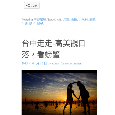
共享
Posted in
中部旅遊
. Tagged with
光影
,
南投
,
小茉莉
,
旅遊
,
生態
,
隨拍
,
風景
.
台中走走-高美觀日
落，看螃蟹
2015 年 04 月 16 日
by
admin
·
Leave a comment