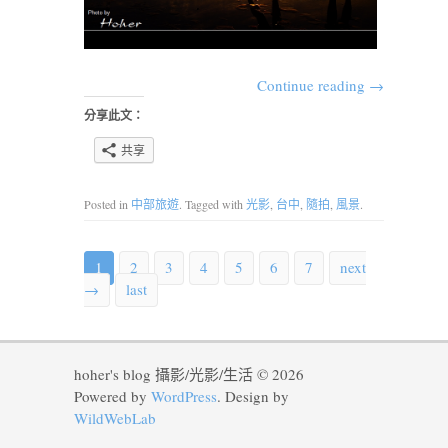
Continue reading
→
分享此文：
共享
Posted in
中部旅遊
. Tagged with
光影
,
台中
,
隨拍
,
風景
.
1
2
3
4
5
6
7
next
→
last
hoher's blog 攝影/光影/生活 © 2026
Powered by
WordPress
. Design by
WildWebLab