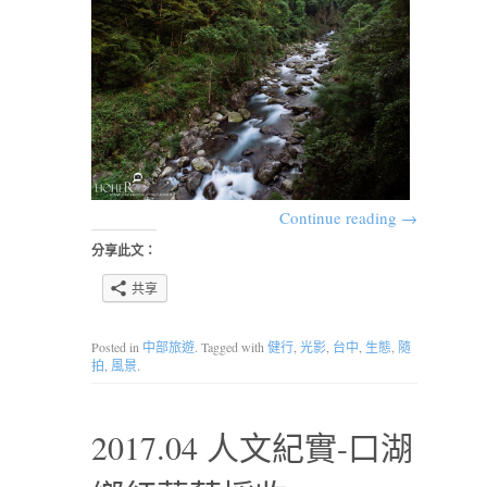
Continue reading
→
分享此文：
共享
Posted in
中部旅遊
. Tagged with
健行
,
光影
,
台中
,
生態
,
隨
拍
,
風景
.
2017.04 人文紀實-口湖