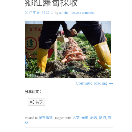
鄉紅蘿蔔採收
2017 年 04 月 27 日
by
admin
·
Leave a comment
Continue reading
→
分享此文：
共享
Posted in
紀實報導
. Tagged with
人文
,
光影
,
紀實
,
隨拍
,
雲
林
.