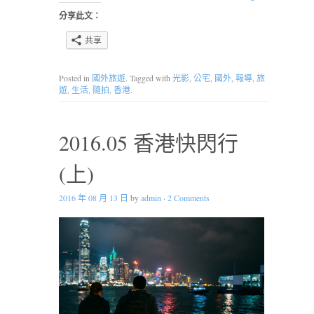
分享此文：
共享
Posted in
國外旅遊
. Tagged with
光影
,
公宅
,
國外
,
報導
,
旅
遊
,
生活
,
隨拍
,
香港
.
2016.05 香港快閃行
(上)
2016 年 08 月 13 日
by
admin
·
2 Comments