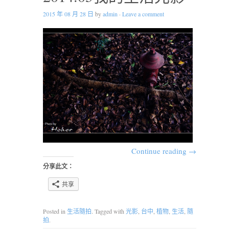
2015 年 08 月 28 日
by
admin
·
Leave a comment
Continue reading
→
分享此文：
共享
Posted in
生活隨拍
. Tagged with
光影
,
台中
,
植物
,
生活
,
隨
拍
.