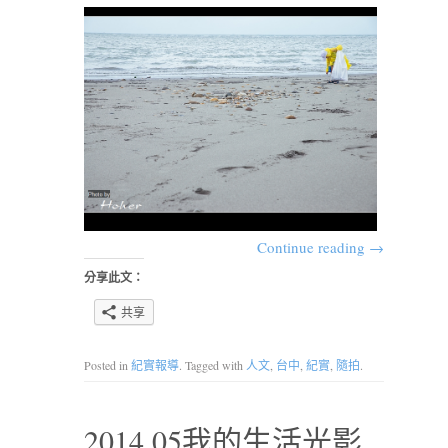
Continue reading
→
分享此文：
共享
Posted in
紀實報導
. Tagged with
人文
,
台中
,
紀實
,
隨拍
.
2014.05我的生活光影