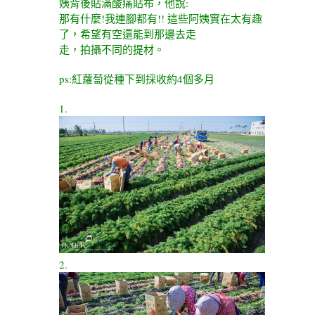
姨背後貼滿酸痛貼布，他說:
那有什麼!我連腳都有!! 這些阿姨實在太有趣
了，希望有空還能到那邊去走
走，拍攝不同的提材。
ps:紅蘿蔔從種下到採收約4個多月
1.
2.