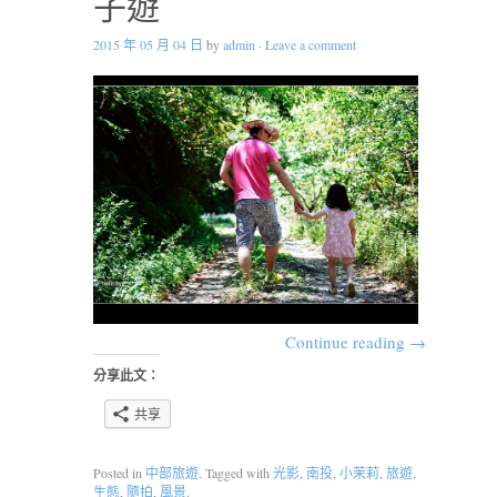
子遊
2015 年 05 月 04 日
by
admin
·
Leave a comment
Continue reading
→
分享此文：
共享
Posted in
中部旅遊
. Tagged with
光影
,
南投
,
小茉莉
,
旅遊
,
生態
,
隨拍
,
風景
.