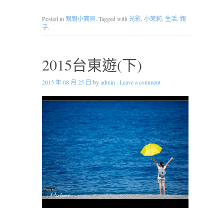
Posted in
親親小寶貝
. Tagged with
光影
,
小茉莉
,
生活
,
親
子
.
2015台東遊(下)
2015 年 08 月 25 日
by
admin
·
Leave a comment