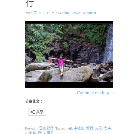
行
2016 年 08 月 12 日
by
admin
·
Leave a comment
Continue reading
→
分享此文：
共享
Posted in
登山健行
. Tagged with
中級山
,
健行
,
光影
,
台中
,
小茉莉
,
登山
,
風景
.