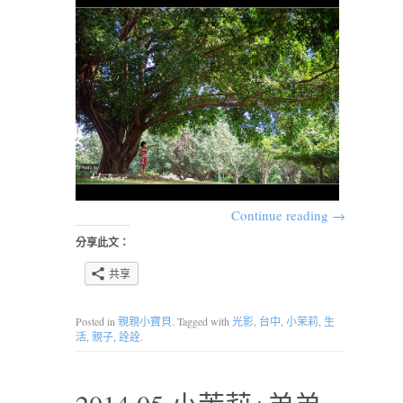
Continue reading
→
分享此文：
共享
Posted in
親親小寶貝
. Tagged with
光影
,
台中
,
小茉莉
,
生
活
,
親子
,
詮詮
.