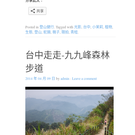
分享此文：
共享
Posted in
登山健行
. Tagged with
光影
,
台中
,
小茉莉
,
植物
,
生態
,
登山
,
蛇類
,
親子
,
隨拍
,
青蛙
.
台中走走-九九峰森林
步道
2014 年 04 月 09 日
by
admin
·
Leave a comment