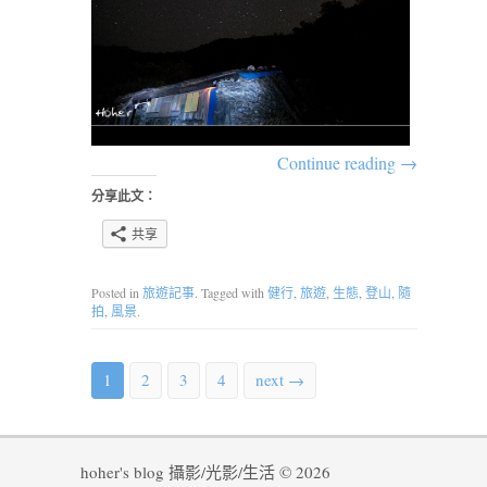
Continue reading
→
分享此文：
共享
Posted in
旅遊記事
. Tagged with
健行
,
旅遊
,
生態
,
登山
,
隨
拍
,
風景
.
1
2
3
4
next →
hoher's blog 攝影/光影/生活 © 2026