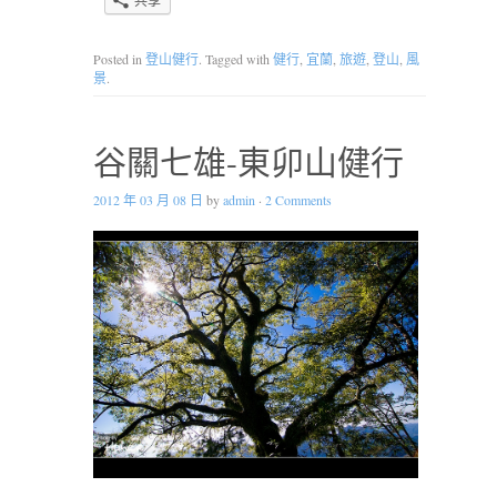
共享
Posted in
登山健行
. Tagged with
健行
,
宜蘭
,
旅遊
,
登山
,
風
景
.
谷關七雄-東卯山健行
2012 年 03 月 08 日
by
admin
·
2 Comments