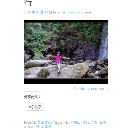
行
2016 年 08 月 12 日
by
admin
·
Leave a comment
Continue reading
→
分享此文：
共享
Posted in
登山健行
. Tagged with
中級山
,
健行
,
光影
,
台中
,
小茉莉
,
登山
,
風景
.