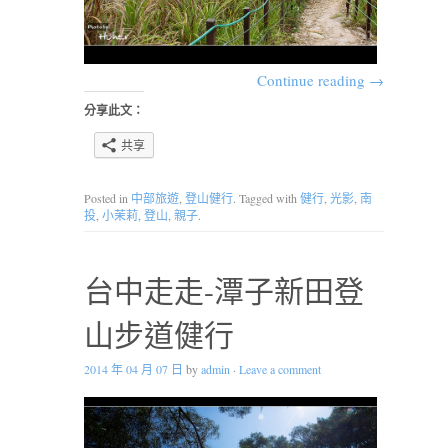
Continue reading
→
分享此文：
共享
Posted in
中部旅遊
,
登山健行
. Tagged with
健行
,
光影
,
南
投
,
小茉莉
,
登山
,
親子
.
台中走走-潭子新田登
山步道健行
2014 年 04 月 07 日
by
admin
·
Leave a comment