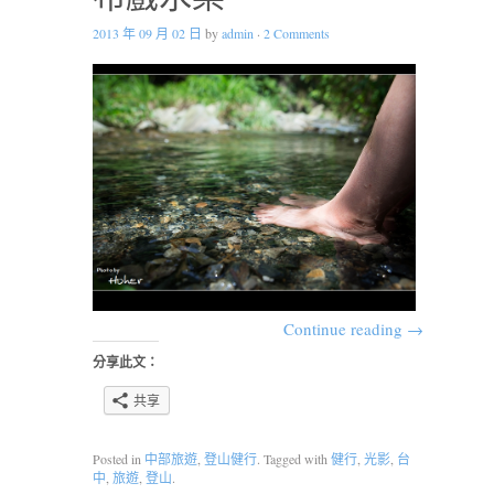
2013 年 09 月 02 日
by
admin
·
2 Comments
Continue reading
→
分享此文：
共享
Posted in
中部旅遊
,
登山健行
. Tagged with
健行
,
光影
,
台
中
,
旅遊
,
登山
.