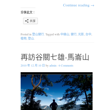
Continue reading
→
分享此文：
共享
Posted in
登山健行
. Tagged with
中級山
,
健行
,
光影
,
台中
,
植物
,
登山
.
再訪谷關七雄-馬崙山
2010 年 12 月 10 日
by
admin
·
6 Comments