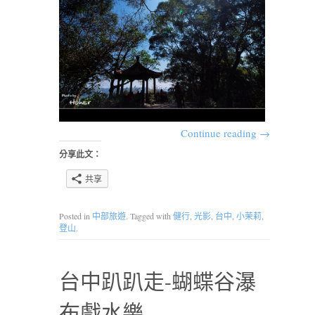
Continue reading
→
分享此文：
共享
Posted in
中部旅遊
. Tagged with
健行
,
光影
,
台中
,
小茉莉
,
登山
.
台中趴趴走-蝴蝶谷瀑
布戲水樂