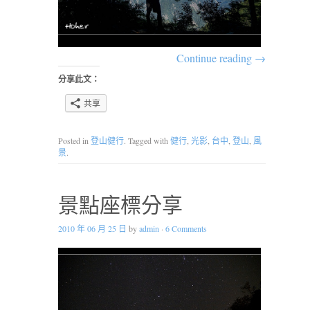
Continue reading
→
分享此文：
共享
Posted in
登山健行
. Tagged with
健行
,
光影
,
台中
,
登山
,
風
景
.
景點座標分享
2010 年 06 月 25 日
by
admin
·
6 Comments