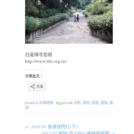
白毫禪寺官網
http://www.bht.org.tw/
分享此文：
共享
Posted in
中部旅遊
. Tagged with
光影
,
南投
,
旅遊
,
隨拍
,
風
景
.
←
2016.05 香港快閃行(下)
2017.04 南投-竹山中心崙林道夜觀
→