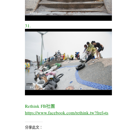
31.
Rethink FB社團
https://www.facebook.com/rethink.tw?fref=ts
分享此文：