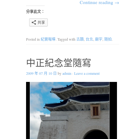
Continue reading
→
分享此文：
共享
Posted in
紀實報導
. Tagged with
古蹟
,
台北
,
廟宇
,
隨拍
.
中正紀念堂隨寫
2009 年 07 月 10 日
by
admin
·
Leave a comment