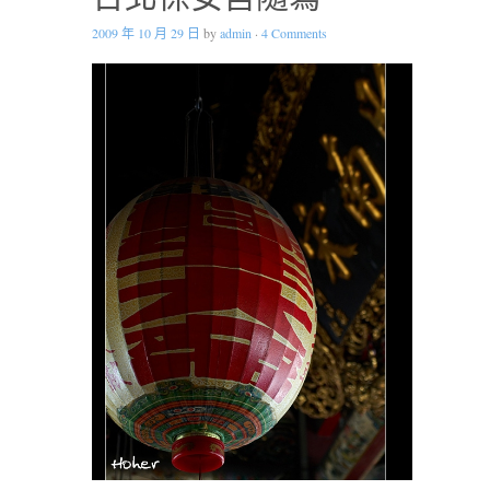
2009 年 10 月 29 日
by
admin
·
4 Comments