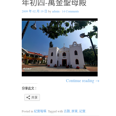
年初四-萬金聖母殿
2009 年 02 月 19 日
by
admin
·
14 Comments
Continue reading
→
分享此文：
共享
Posted in
紀實報導
. Tagged with
古蹟
,
屏東
,
記實
.