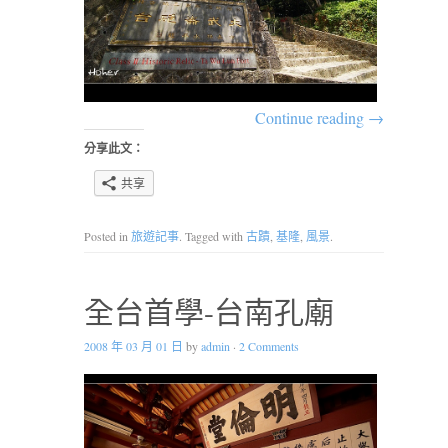
Continue reading
→
分享此文：
共享
Posted in
旅遊記事
. Tagged with
古蹟
,
基隆
,
風景
.
全台首學-台南孔廟
2008 年 03 月 01 日
by
admin
·
2 Comments