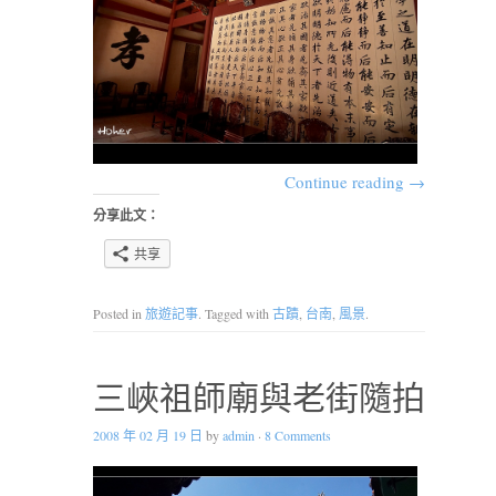
Continue reading
→
分享此文：
共享
Posted in
旅遊記事
. Tagged with
古蹟
,
台南
,
風景
.
三峽祖師廟與老街隨拍
2008 年 02 月 19 日
by
admin
·
8 Comments