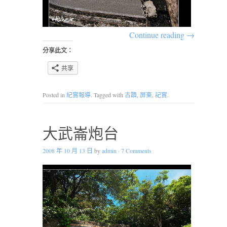
Continue reading
→
分享此文：
共享
Posted in
紀實報導
. Tagged with
古蹟
,
屏東
,
記實
.
大武崙炮台
2008 年 10 月 13 日
by
admin
·
7 Comments