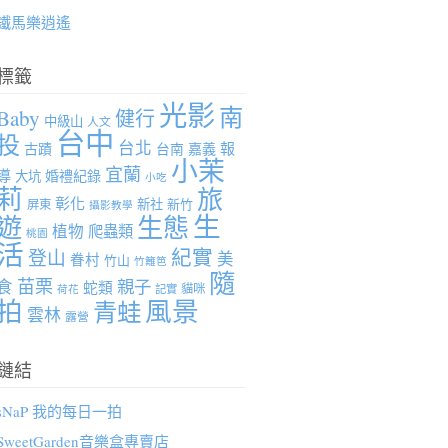
鐵馬樂逍遙
標籤
光影
南
Baby
健行
中級山
人文
台中
投
台北
報
古蹟
台南
嘉義
小茉
宜蘭
導
婚禮紀錄
大坑
小吃
莉
旅
彰化
新社
新竹
屏東
攝影教學
生
遊
生態
植物
爬蟲類
桃園
活
紀實
登山
美
眷村
竹山
竹籬笆
隨
苗栗
親子
食
蛇類
貓咪
記實
荷花
拍
風景
青蛙
雲林
露營
鏈結
sNaP 我的每日一拍
SweetGarden音樂盒專賣店