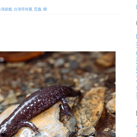
台灣爺蟾
,
台灣特有種
,
昆蟲
,
蟬
.