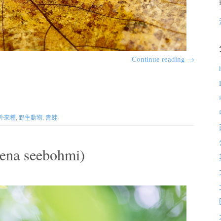
Continue reading
→
外來種
,
野生動物
,
青蛙
.
a seebohmi)