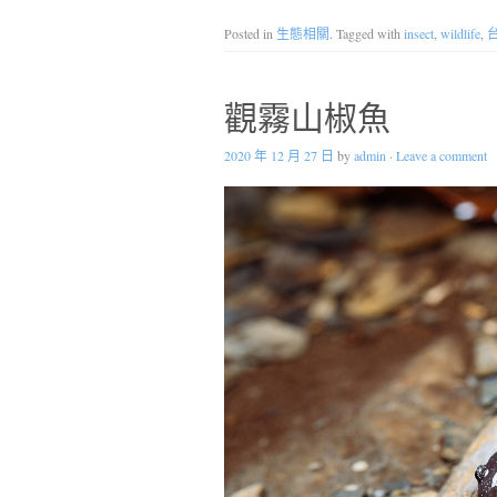
Posted in
生態相關
. Tagged with
insect
,
wildlife
,
觀霧山椒魚
2020 年 12 月 27 日
by
admin
·
Leave a comment