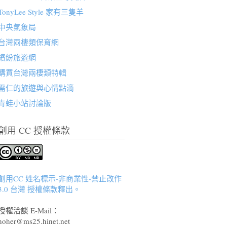
TonyLee Style 家有三隻羊
中央氣象局
台灣兩棲類保育網
繽紛旅遊網
購買台灣兩棲類特輯
需仁的旅遊與心情點滴
青蛙小站討論版
創用 CC 授權條款
創用CC 姓名標示-非商業性-禁止改作
3.0 台灣 授權條款釋出。
授權洽談 E-Mail：
hoher@ms25.hinet.net