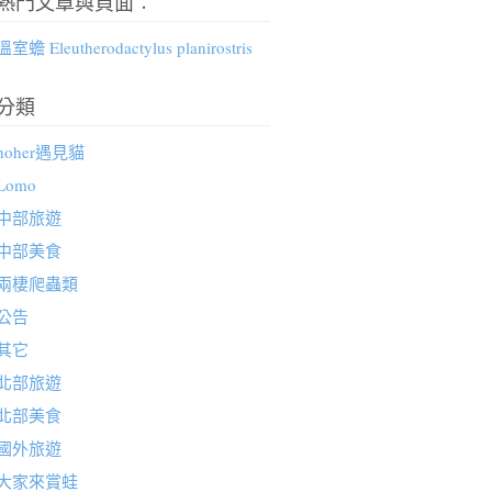
熱門文章與頁面︰
溫室蟾 Eleutherodactylus planirostris
分類
hoher遇見貓
Lomo
中部旅遊
中部美食
兩棲爬蟲類
公告
其它
北部旅遊
北部美食
國外旅遊
大家來賞蛙