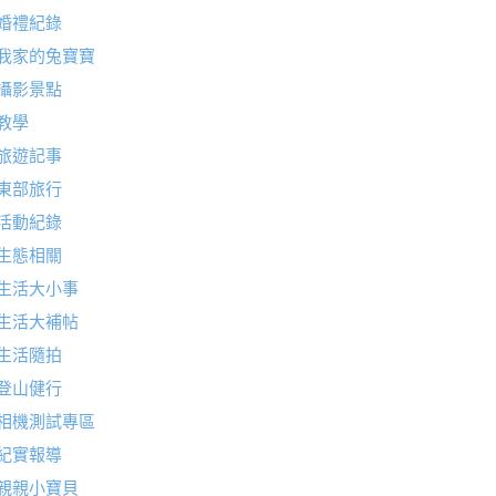
婚禮紀錄
我家的兔寶寶
攝影景點
教學
旅遊記事
東部旅行
活動紀錄
生態相關
生活大小事
生活大補帖
生活隨拍
登山健行
相機測試專區
紀實報導
親親小寶貝