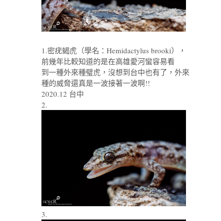
1.密疣蝎虎（學名：Hemidactylus brooki），
前幾年比較知道的是在高雄愛河蠻容易看
到一種外來種璧虎，沒想到台中也有了，外來
種的威脅還真是一波接著一波啊!!
2020.12 台中
2.
3.