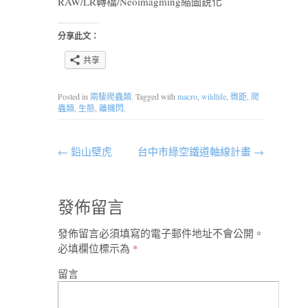
RAW/LR轉檔/Neoimagming縮圖銳化
分享此文：
共享
Posted in
兩棲爬蟲類
. Tagged with
macro
,
wildlife
,
微距
,
爬
蟲類
,
生態
,
離機閃
.
←
鉛山壁虎
台中市綠空鐵道軸線計畫
→
發佈留言
發佈留言必須填寫的電子郵件地址不會公開。
必填欄位標示為
*
留言