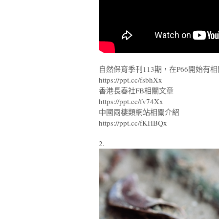
自然保育季刊113期，在P66開始有
https://ppt.cc/fsbhXx
香港長春社FB相關文章
https://ppt.cc/fv74Xx
中國兩棲類網站相關介紹
https://ppt.cc/fKHBQx
2.