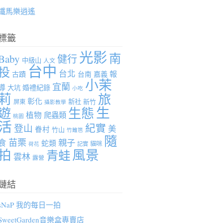
鐵馬樂逍遙
標籤
光影
南
Baby
健行
中級山
人文
台中
投
台北
報
古蹟
台南
嘉義
小茉
宜蘭
導
婚禮紀錄
大坑
小吃
莉
旅
彰化
新社
新竹
屏東
攝影教學
生
遊
生態
植物
爬蟲類
桃園
活
紀實
登山
美
眷村
竹山
竹籬笆
隨
苗栗
親子
食
蛇類
貓咪
記實
荷花
拍
風景
青蛙
雲林
露營
鏈結
sNaP 我的每日一拍
SweetGarden音樂盒專賣店