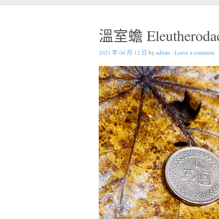
溫室蟾 Eleutherodacty
2021 年 04 月 12 日
by
admin
·
Leave a comment