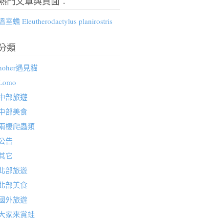
熱門文章與頁面︰
溫室蟾 Eleutherodactylus planirostris
分類
hoher遇見貓
Lomo
中部旅遊
中部美食
兩棲爬蟲類
公告
其它
北部旅遊
北部美食
國外旅遊
大家來賞蛙