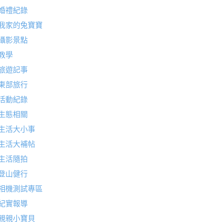
婚禮紀錄
我家的兔寶寶
攝影景點
教學
旅遊記事
東部旅行
活動紀錄
生態相關
生活大小事
生活大補帖
生活隨拍
登山健行
相機測試專區
紀實報導
親親小寶貝