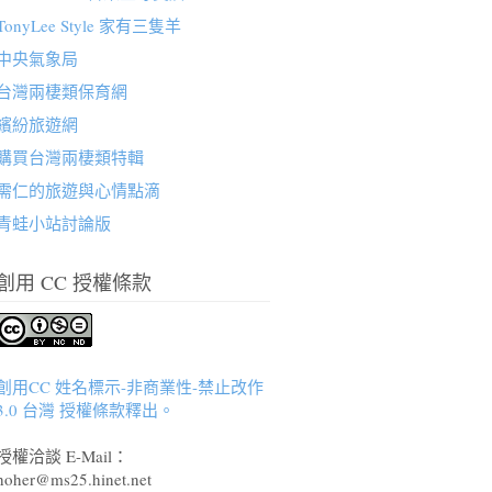
TonyLee Style 家有三隻羊
中央氣象局
台灣兩棲類保育網
繽紛旅遊網
購買台灣兩棲類特輯
需仁的旅遊與心情點滴
青蛙小站討論版
創用 CC 授權條款
創用CC 姓名標示-非商業性-禁止改作
3.0 台灣 授權條款釋出。
授權洽談 E-Mail：
hoher@ms25.hinet.net