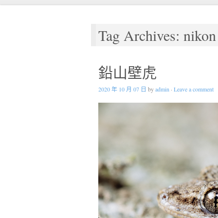
Tag Archives: nikon
鉛山壁虎
2020 年 10 月 07 日
by
admin
·
Leave a comment