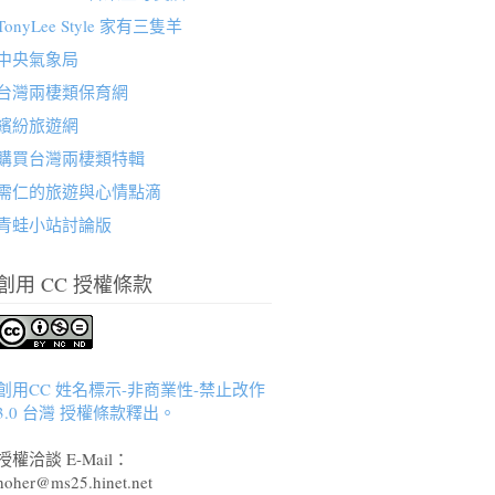
TonyLee Style 家有三隻羊
中央氣象局
台灣兩棲類保育網
繽紛旅遊網
購買台灣兩棲類特輯
需仁的旅遊與心情點滴
青蛙小站討論版
創用 CC 授權條款
創用CC 姓名標示-非商業性-禁止改作
3.0 台灣 授權條款釋出。
授權洽談 E-Mail：
hoher@ms25.hinet.net