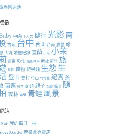
鐵馬樂逍遙
標籤
光影
南
Baby
健行
中級山
人文
台中
投
台北
報
古蹟
台南
嘉義
小茉
宜蘭
導
婚禮紀錄
大坑
小吃
莉
旅
彰化
新社
新竹
屏東
攝影教學
生
遊
生態
植物
爬蟲類
桃園
活
紀實
登山
美
眷村
竹山
竹籬笆
隨
苗栗
親子
食
蛇類
貓咪
記實
荷花
拍
風景
青蛙
雲林
露營
鏈結
sNaP 我的每日一拍
SweetGarden音樂盒專賣店