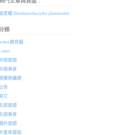
熱門文章與頁面︰
溫室蟾 Eleutherodactylus planirostris
分類
hoher遇見貓
Lomo
中部旅遊
中部美食
兩棲爬蟲類
公告
其它
北部旅遊
北部美食
國外旅遊
大家來賞蛙