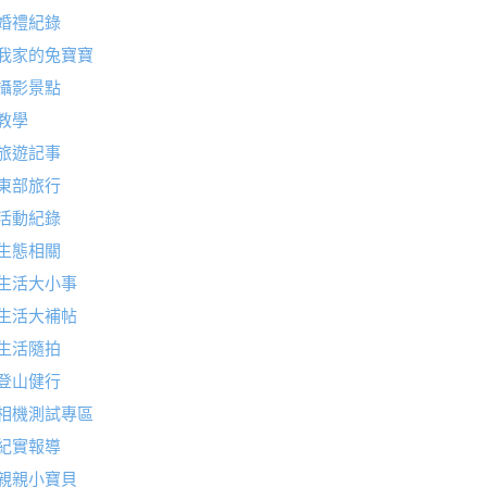
婚禮紀錄
我家的兔寶寶
攝影景點
教學
旅遊記事
東部旅行
活動紀錄
生態相關
生活大小事
生活大補帖
生活隨拍
登山健行
相機測試專區
紀實報導
親親小寶貝