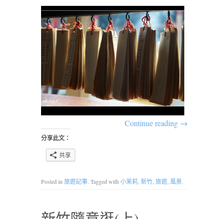
Continue reading
→
分享此文：
共享
Posted in
旅遊記事
. Tagged with
小茉莉
,
新竹
,
旅遊
,
風景
.
新竹隨意逛(上)