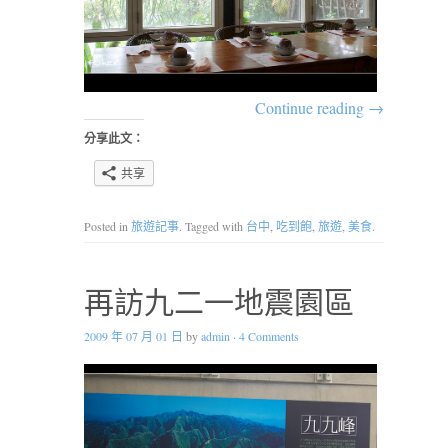
Continue reading
→
分享此文：
共享
Posted in
旅遊記事
. Tagged with
台中
,
吃到飽
,
旅遊
,
美食
.
再訪九二一地震園區
2009 年 07 月 01 日
by
admin
·
4 Comments