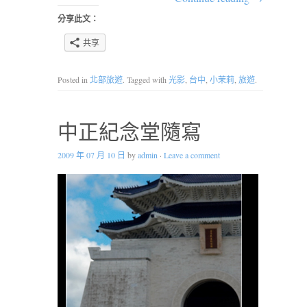
分享此文：
共享
Posted in
北部旅遊
. Tagged with
光影
,
台中
,
小茉莉
,
旅遊
.
中正紀念堂隨寫
2009 年 07 月 10 日
by
admin
·
Leave a comment