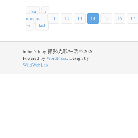
first
←
previous
11
12
13
14
15
16
17
→
last
hoher's blog 攝影/光影/生活 © 2026
Powered by
WordPress
. Design by
WildWebLab