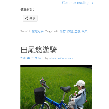
Continue reading
→
分享此文：
共享
Posted in
旅遊記事
. Tagged with
新竹
,
旅遊
,
生態
,
風景
.
田尾悠遊騎
2009 年 07 月 06 日
by
admin
·
4 Comments