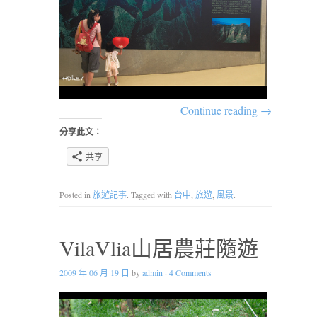
Continue reading
→
分享此文：
共享
Posted in
旅遊記事
. Tagged with
台中
,
旅遊
,
風景
.
VilaVlia山居農莊隨遊
2009 年 06 月 19 日
by
admin
·
4 Comments