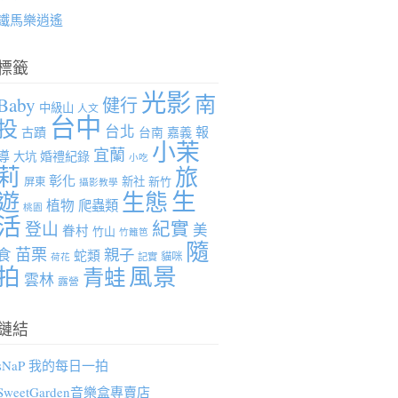
鐵馬樂逍遙
標籤
光影
南
Baby
健行
中級山
人文
台中
投
台北
報
古蹟
台南
嘉義
小茉
宜蘭
導
婚禮紀錄
大坑
小吃
莉
旅
彰化
新社
新竹
屏東
攝影教學
生
遊
生態
植物
爬蟲類
桃園
活
紀實
登山
美
眷村
竹山
竹籬笆
隨
苗栗
親子
食
蛇類
貓咪
記實
荷花
拍
風景
青蛙
雲林
露營
鏈結
sNaP 我的每日一拍
SweetGarden音樂盒專賣店