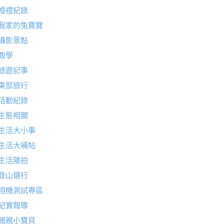
婚禮紀錄
我家的兔寶寶
攝影景點
教學
旅遊記事
東部旅行
活動紀錄
生態相關
生活大小事
生活大補帖
生活隨拍
登山健行
相機測試專區
紀實報導
親親小寶貝