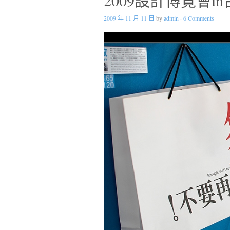
2009 年 11 月 11 日
by
admin
·
6 Comments