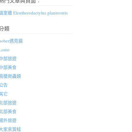
熱門文章與頁面︰
溫室蟾 Eleutherodactylus planirostris
分類
hoher遇見貓
Lomo
中部旅遊
中部美食
兩棲爬蟲類
公告
其它
北部旅遊
北部美食
國外旅遊
大家來賞蛙