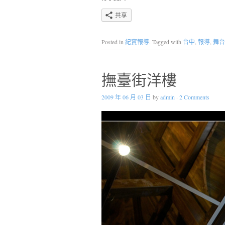
共享
Posted in
紀實報導
. Tagged with
台中
,
報導
,
舞台
撫臺街洋樓
2009 年 06 月 03 日
by
admin
·
2 Comments