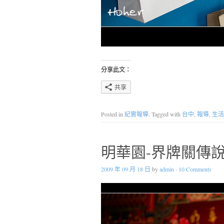
分享此文：
共享
Posted in
紀實報導
. Tagged with
台中
,
報導
,
生活
明華園-界牌關傳
2009 年 09 月 18 日
by
admin
·
10 Comments