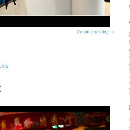
Continue reading
→
,
紀實
.
說