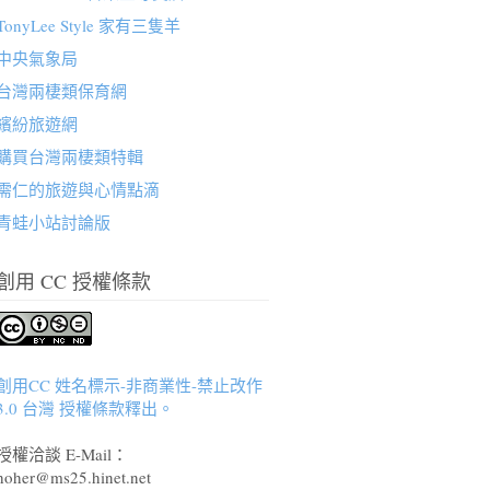
TonyLee Style 家有三隻羊
中央氣象局
台灣兩棲類保育網
繽紛旅遊網
購買台灣兩棲類特輯
需仁的旅遊與心情點滴
青蛙小站討論版
創用 CC 授權條款
創用CC 姓名標示-非商業性-禁止改作
3.0 台灣 授權條款釋出。
授權洽談 E-Mail：
hoher@ms25.hinet.net