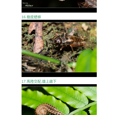
16.樹皮蟋蟀
17.馬陸交配,雄上雌下