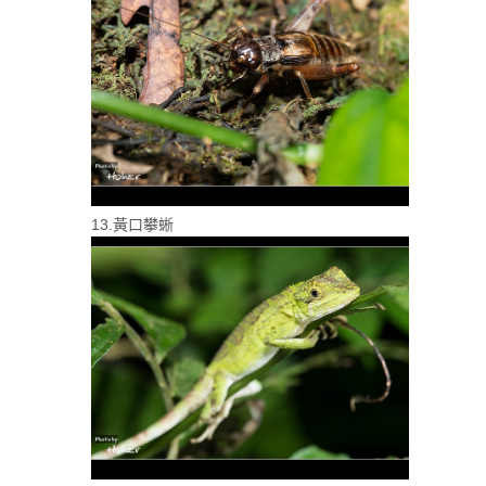
13.黃口攀蜥