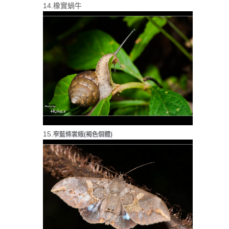
14.橡實蝸牛
15.
窄藍條裳蛾(褐色個體)