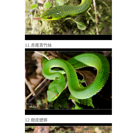
11.赤尾青竹絲
12.樹皮蟋蟀