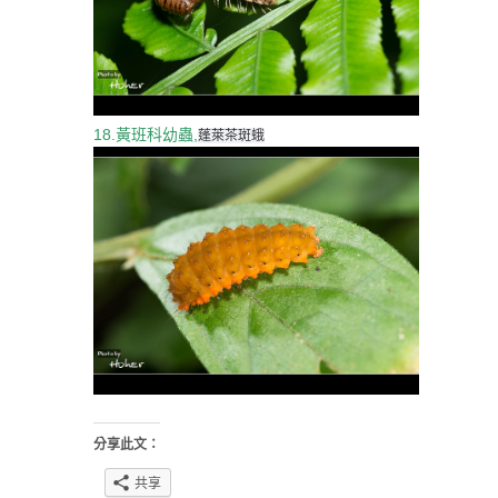
18.黃班科幼蟲,
蓬萊茶斑蛾
分享此文：
共享