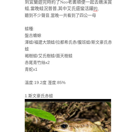
到宜蘭遊完時約了Neo老書順便一起去礁溪賞
蛙,當晚蛙況普普,其中艾氏還蠻活躍
的
,
聽到不少聲音,當晚一共看到了四公一母
蛙種:
盤古蟾蜍
澤蛙/福建大頭蛙/拉都希氏赤/腹班蛙/斯文豪氏赤
蛙
褐樹蛙/艾氏樹蛙/面天樹蛙
赤尾青竹絲x2
青蛇x1
溫度:19.2度 溼度:85%
1.斯文豪氏赤蛙