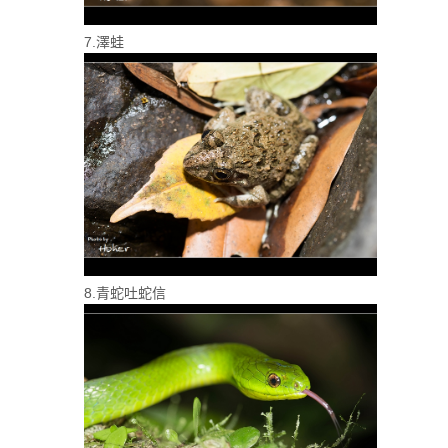
7.澤蛙
8.青蛇吐蛇信