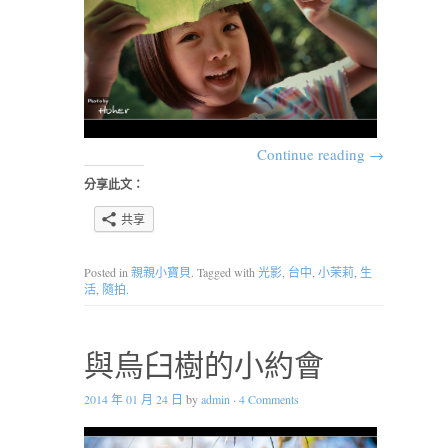
Continue reading
→
分享此文：
共享
Posted in
親親小寶貝
. Tagged with
光影
,
台中
,
小茉莉
,
生
活
,
隨拍
.
與烏臼樹的小約會
2014 年 01 月 24 日
by
admin
·
4 Comments