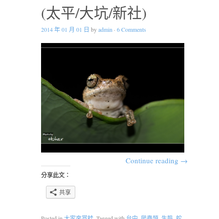
(太平/大坑/新社)
2014 年 01 月 01 日
by
admin
·
6 Comments
Continue reading
→
分享此文：
共享
Posted in
大家來賞蛙
. Tagged with
台中
,
爬蟲類
,
生態
,
蛇