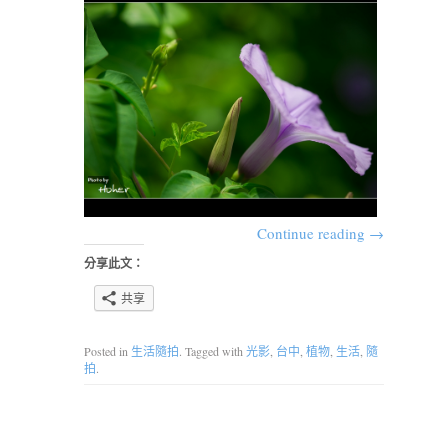
Continue reading
→
分享此文：
共享
Posted in
生活隨拍
. Tagged with
光影
,
台中
,
植物
,
生活
,
隨
拍
.