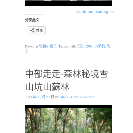
Continue reading
→
分享此文：
共享
Posted in
親親小寶貝
. Tagged with
光影
,
台中
,
小茉莉
,
親
子
.
中部走走-森林秘境雪
山坑山蘇林
2013 年 11 月 27 日
by
admin
·
Leave a comment