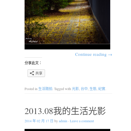
Continue reading
→
分享此文：
共享
Posted in
生活隨拍
. Tagged with
光影
,
台中
,
生態
,
紀實
.
2013.08我的生活光影
2014 年 02 月 17 日
by
admin
·
Leave a comment