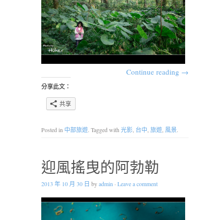
Continue reading
→
分享此文：
共享
Posted in
中部旅遊
. Tagged with
光影
,
台中
,
旅遊
,
風景
.
迎風搖曳的阿勃勒
2013 年 10 月 30 日
by
admin
·
Leave a comment