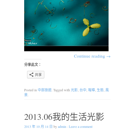
Continue reading
→
分享此文：
共享
Posted in
中部旅遊
. Tagged with
光影
,
台中
,
報導
,
生態
,
風
景
.
2013.06我的生活光影
2013 年 10 月 14 日
by
admin
·
Leave a comment