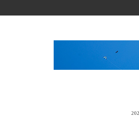
Main Menu
20