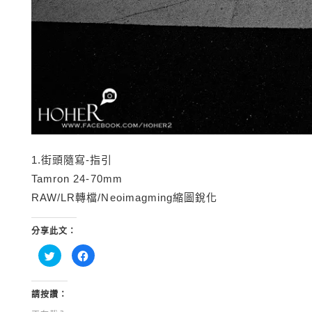
1.街頭隨寫-指引
Tamron 24-70mm
RAW/LR轉檔/Neoimagming縮圖銳化
分享此文：
分
按
享
一
到
下
Twitter(在
以
新
分
視
享
請按讚：
窗
至
中
Facebook(在