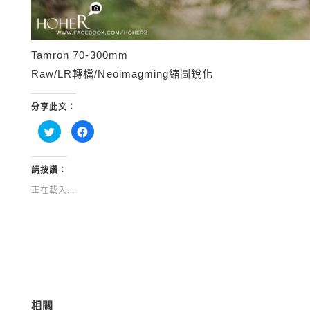
Tamron 70-300mm
Raw/LR轉檔/Neoimagming縮圖銳化
分享此文：
分
按
享
一
到
下
Twitter(在
以
新
分
視
享
請按讚：
窗
至
中
Facebook(在
正在載入...
開
新
啟)
視
窗
中
開
啟)
相關