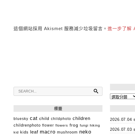
這個網站採用 Akismet 服務減少垃圾留言。
進一步了解 
分
類
標籤
cat
child
children
bluesky
childphoto
2026.07.0
childrenphoto
frog
flower
flowers
fungi
hiking
2026.07.0
macro
neko
leaf
kids
mushroom
kid