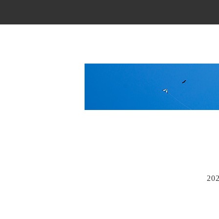
Main Menu
20