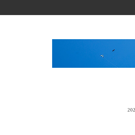
Main Menu
20