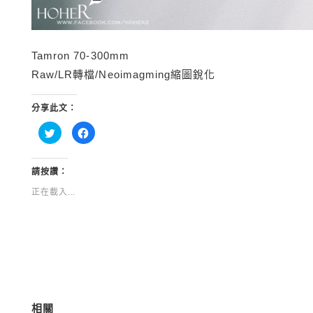
Tamron 70-300mm
Raw/LR轉檔/Neoimagming縮圖銳化
分享此文：
分
按
享
一
到
下
Twitter(在
以
新
分
視
享
請按讚：
窗
至
中
Facebook(在
正在載入...
開
新
啟)
視
窗
中
開
啟)
相關