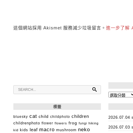
這個網站採用 Akismet 服務減少垃圾留言。
進一步了解 
分
類
標籤
cat
child
children
bluesky
childphoto
2026.07.0
childrenphoto
frog
flower
flowers
fungi
hiking
2026.07.0
macro
neko
leaf
kids
mushroom
kid