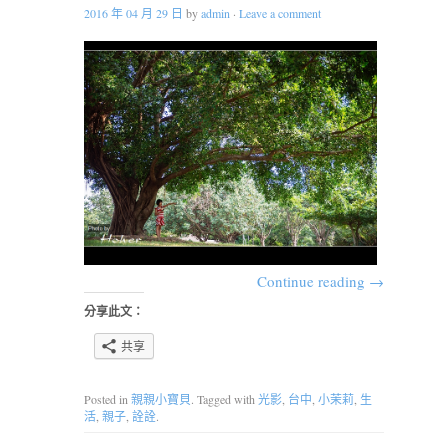
2016 年 04 月 29 日
by
admin
·
Leave a comment
Continue reading
→
分享此文：
共享
Posted in
親親小寶貝
. Tagged with
光影
,
台中
,
小茉莉
,
生
活
,
親子
,
詮詮
.