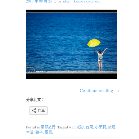
2015 年 08 月 25 日
by
admin
·
Leave a comment
Continue reading
→
分享此文：
共享
Posted in
東部旅行
. Tagged with
光影
,
台東
,
小茉莉
,
旅遊
,
生活
,
親子
,
風景
.