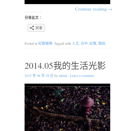
Continue reading
→
分享此文：
共享
Posted in
紀實報導
. Tagged with
人文
,
台中
,
紀實
,
隨拍
.
2014.05我的生活光影
2015 年 08 月 28 日
by
admin
·
Leave a comment