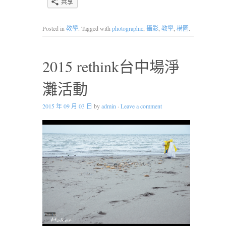
共享
Posted in
教學
. Tagged with
photographic
,
攝影
,
教學
,
構圖
.
2015 rethink台中場淨
灘活動
2015 年 09 月 03 日
by
admin
·
Leave a comment