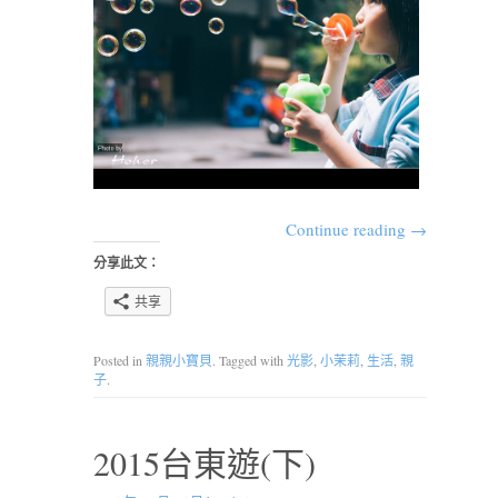
Continue reading
→
分享此文：
共享
Posted in
親親小寶貝
. Tagged with
光影
,
小茉莉
,
生活
,
親
子
.
2015台東遊(下)