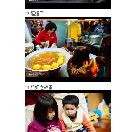
13.逛逢甲
14.姐姐念故事