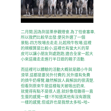
二月間,因為到苗栗參觀燈會,為了怕會塞車,
所以我們比較早出發,便另外選了一個
景點-四方牧場去走走,比起飛牛牧場,這裡
的規模算是比較小,這裡也有蠻大片的草
皮可以讓小朋友到處跑跑,適合全家一起大
小來這邊走走進行半日遊的親子活動.
而這裡可以體驗的活動大概就是餵小牛與
滑草,這都是要另外付費的,另外還有免費
的擠牛奶導覽,雖然解說人員解說的很清楚,
但看到原來牛是這樣每天被吸出奶來,
就覺得有點不是很人道,就好像母雞得一直
生蛋的感覺一樣!!不知道其他有沒有跟我
一樣的感覺,但或許也是我想太多啦~哈~