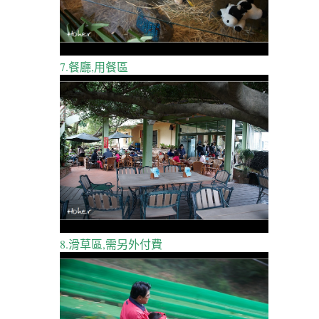
7.餐廳,用餐區
8.滑草區,需另外付費