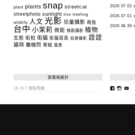
snap
plants
2026.07.0
streetcat
plant
streetphoto
sunlight
tree
treefrog
2026.07.0
光影
人文
兒童攝影
南投
wildlife
2026.06.3
台中
小茉莉
植物
微距
微距攝影
詮詮
街貓
生態
街拍
街貓寫真
街頭攝影
貓咪
離機閃
青蛙
風景
部落格統計
Faceboo
Insta
Yo
16,917 個點閱數