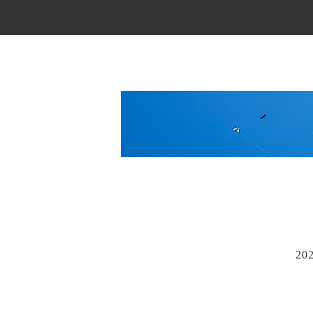
Main Menu
20