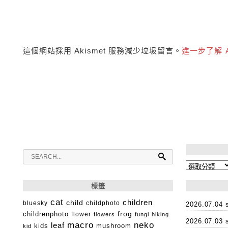
這個網站採用 Akismet 服務減少垃圾留言。
進一步了解 
分
類
標籤
cat
child
children
bluesky
childphoto
2026.07.0
childrenphoto
frog
flower
flowers
fungi
hiking
2026.07.0
macro
neko
leaf
kids
mushroom
kid