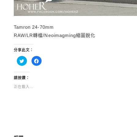
Tamron 24-70mm
RAW/LR轉檔/Neoimagming縮圖銳化
分享此文：
分
按
享
一
到
下
Twitter(在
以
新
分
視
享
請按讚：
窗
至
中
Facebook(在
正在載入...
開
新
啟)
視
窗
中
開
啟)