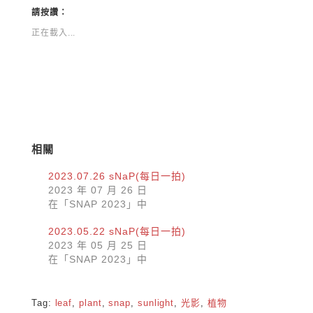
新
分
視
享
請按讚：
窗
至
中
Facebook(在
正在載入...
開
新
啟)
視
窗
中
開
啟)
相關
2023.07.26 sNaP(每日一拍)
2023 年 07 月 26 日
在「SNAP 2023」中
2023.05.22 sNaP(每日一拍)
2023 年 05 月 25 日
在「SNAP 2023」中
Tag:
leaf
,
plant
,
snap
,
sunlight
,
光影
,
植物