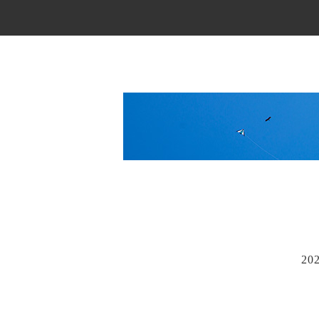
Main Menu
20