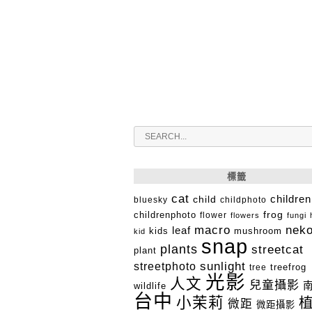
標籤
cat
child
children
bluesky
childphoto
childrenphoto
frog
flower
flowers
fungi
macro
nek
leaf
kids
mushroom
kid
snap
plants
streetcat
plant
streetphoto
sunlight
tree
treefrog
光影
人文
兒童攝影
wildlife
台中
小茉莉
微距
微距攝影