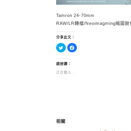
Tamron 24-70mm
RAW/LR轉檔/Neoimagming縮圖
分享此文：
分
按
享
一
到
下
Twitter(在
以
新
分
視
享
請按讚：
窗
至
中
Facebook(在
正在載入...
開
新
啟)
視
窗
中
開
啟)
相關