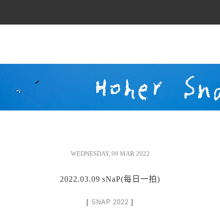
WEDNESDAY, 09 MAR 2022
2022.03.09 sNaP(每日一拍)
[
SNAP 2022
]