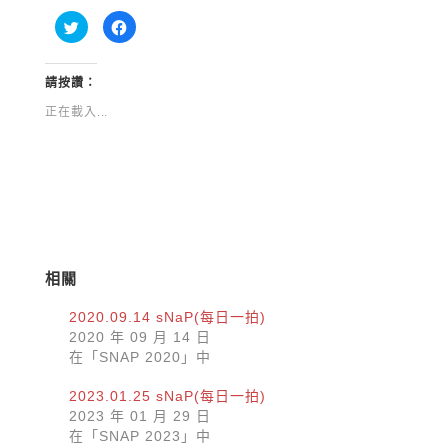
分
按
享
一
到
下
Twitter(在
以
新
分
視
享
請按讚：
窗
至
中
Facebook(在
正在載入...
開
新
啟)
視
窗
中
開
啟)
相關
2020.09.14 sNaP(每日一拍)
2020 年 09 月 14 日
在「SNAP 2020」中
2023.01.25 sNaP(每日一拍)
2023 年 01 月 29 日
在「SNAP 2023」中