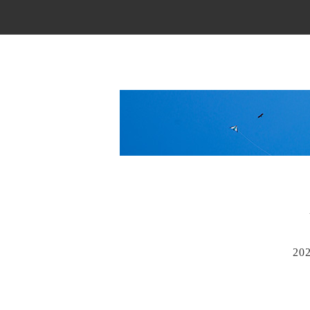
Main Menu
20