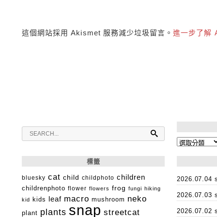
這個網站採用 Akismet 服務減少垃圾留言。
進一步了解 
分
類
標籤
cat
child
children
bluesky
childphoto
2026.07.0
childrenphoto
frog
flower
flowers
fungi
hiking
2026.07.0
macro
neko
leaf
kids
mushroom
kid
snap
plants
2026.07.0
streetcat
plant