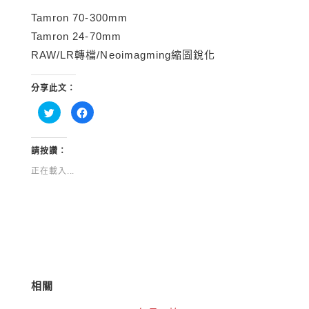
Tamron 70-300mm
Tamron 24-70mm
RAW/LR轉檔/Neoimagming縮圖銳化
分享此文：
分
按
享
一
到
下
Twitter(在
以
新
分
視
享
請按讚：
窗
至
中
Facebook(在
正在載入...
開
新
啟)
視
窗
中
開
啟)
相關