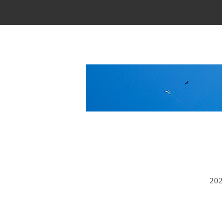
Main Menu
20