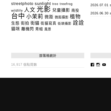
streetphoto
sunlight
tree
treefrog
2026.07.0
光影
人文
兒童攝影
南投
wildlife
2026.06.3
台中
小茉莉
植物
微距
微距攝影
詮詮
街貓
生態
街拍
街貓寫真
街頭攝影
貓咪
離機閃
青蛙
風景
部落格統計
Faceboo
Insta
Yo
16,917 個點閱數