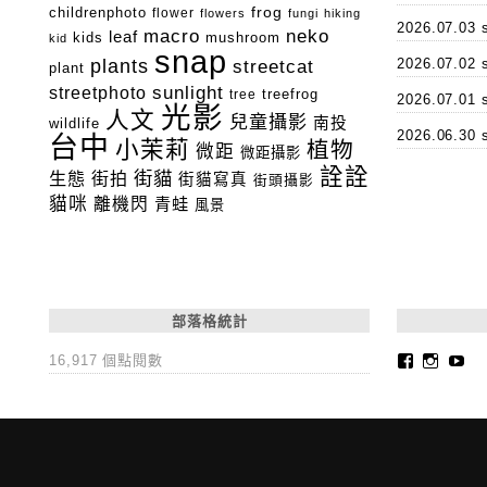
childrenphoto
frog
flower
flowers
fungi
hiking
2026.07.0
macro
neko
leaf
kids
mushroom
kid
snap
plants
2026.07.0
streetcat
plant
streetphoto
sunlight
tree
treefrog
2026.07.0
光影
人文
兒童攝影
南投
wildlife
2026.06.3
台中
小茉莉
植物
微距
微距攝影
詮詮
街貓
生態
街拍
街貓寫真
街頭攝影
貓咪
離機閃
青蛙
風景
部落格統計
Faceboo
Insta
Yo
16,917 個點閱數