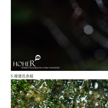
5.梭德氏赤蛙