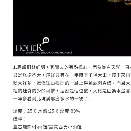
1.霧峰桐林蛙調，其實去的有點擔心，因為從白天就一
只是說還不大，還好只有在一半時下了場大雨，接下來雨
變大許多，難怪往山裡開的一路上得到處閃青蛙，而且大
裡的蛙真的少的可憐，居然是個位數，大概是因為水量實
一年多看到北坑溪那麼多水的一次了。
溫度：25.0 水溫:25.6 溼度:89%
蛙種：
盤古蟾蜍/小雨蛙/黑蒙西氏小雨蛙