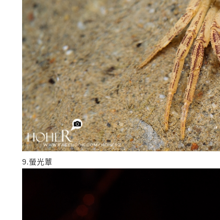
9.螢光蕈