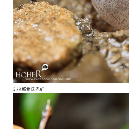
3.拉都希氏赤蛙