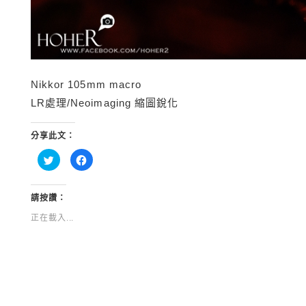
Nikkor 105mm macro
LR處理/Neoimaging 縮圖銳化
分享此文：
分
按
享
一
到
下
Twitter(在
以
新
分
視
享
請按讚：
窗
至
中
Facebook(在
正在載入...
開
新
啟)
視
窗
中
開
啟)