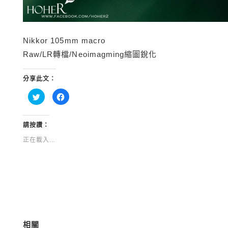
Nikkor 105mm macro
Raw/LR轉檔/Neoimagming縮圖銳化
分享此文：
分
按
享
一
到
下
Twitter(在
以
新
分
視
享
請按讚：
窗
至
中
Facebook(在
正在載入...
開
新
啟)
視
窗
中
開
啟)
相關