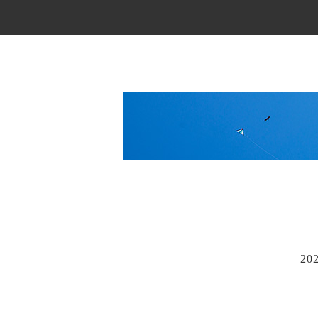
Main Menu
20