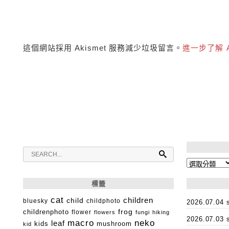
這個網站採用 Akismet 服務減少垃圾留言。
進一步了解 
分
類
標籤
cat
child
children
bluesky
childphoto
2026.07.0
childrenphoto
frog
flower
flowers
fungi
hiking
2026.07.0
macro
neko
leaf
kids
mushroom
kid