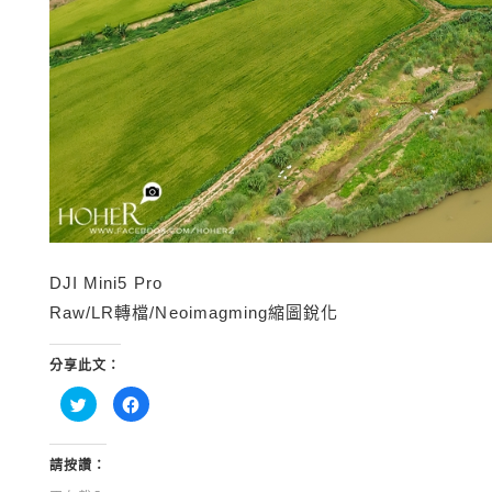
DJI Mini5 Pro
Raw/LR轉檔/Neoimagming縮圖銳化
分享此文：
分
按
享
一
到
下
Twitter(在
以
新
分
視
享
請按讚：
窗
至