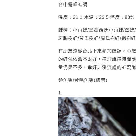
台中霧峰蛙調
溫度：21.1 水溫：26.5 溼度：83%
蛙種：小雨蛙/黑蒙西氏小雨蛙/澤蛙/
斑腿樹蛙/莫氏樹蛙/周氏樹蛙/褐樹蛙
有朋友遠從台北下來參加蛙調，心
的蛙況依舊不太好，這理說這時間
量仍是不多，幸好非溪流處的蛙況尚可
領角鴞/黃嘴角鴞(聽音)
1.