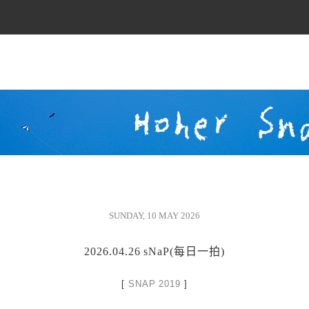
SUNDAY, 10 MAY 2026
2026.04.26 sNaP(每日一拍)
[
SNAP 2019
]