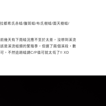
拉都希氏赤蛙/腹斑蛙/布氏樹蛙/面天樹蛙/
想前幾天有下雨蛙況應不至於太差，沒想到溪流
應該是溪流蛙類的繁殖季，但選了兩個溪段，數
，不然這趟蛙調C/P值可就太低了!! XD