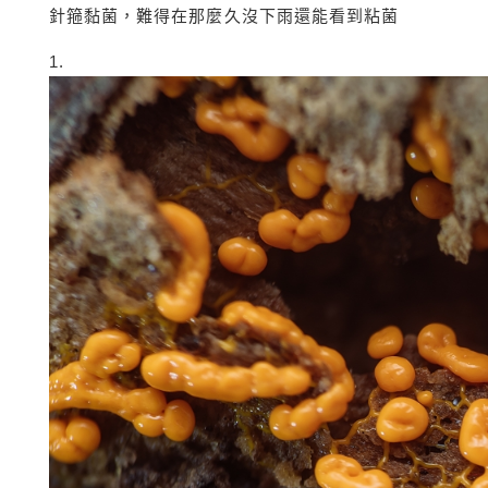
針箍黏菌，難得在那麼久沒下雨還能看到粘菌
1.