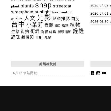
snap
plants
2026.07.0
streetcat
plant
streetphoto
sunlight
tree
treefrog
2026.07.0
光影
人文
兒童攝影
南投
wildlife
2026.06.3
台中
小茉莉
植物
微距
微距攝影
詮詮
街貓
生態
街拍
街貓寫真
街頭攝影
貓咪
離機閃
青蛙
風景
部落格統計
Faceboo
Insta
Yo
16,917 個點閱數