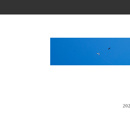
Main Menu
20