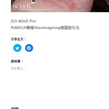
DJI Mini5 Pro
RAW/LR轉檔/Neoimagming縮圖銳化化
分享此文：
分
按
享
一
到
下
Twitter(在
以
新
分
視
享
請按讚：
窗
至
中
Facebook(在
正在載入...
開
新
啟)
視
窗
中
開
啟)