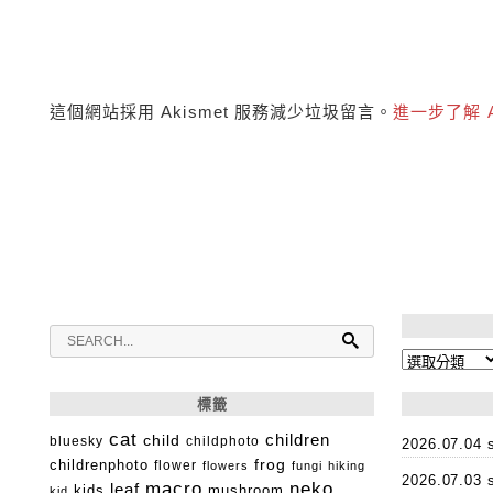
這個網站採用 Akismet 服務減少垃圾留言。
進一步了解 
分
類
標籤
cat
child
children
bluesky
childphoto
2026.07.0
childrenphoto
frog
flower
flowers
fungi
hiking
2026.07.0
macro
neko
leaf
kids
mushroom
kid