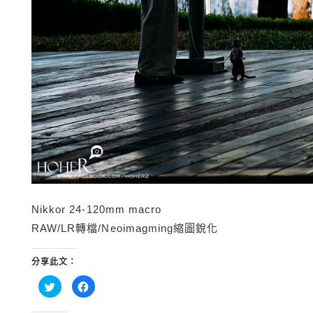
Nikkor 24-120mm macro
RAW/LR轉檔/Neoimagming縮圖銳化
分享此文：
分
按
享
一
到
下
Twitter(在
以