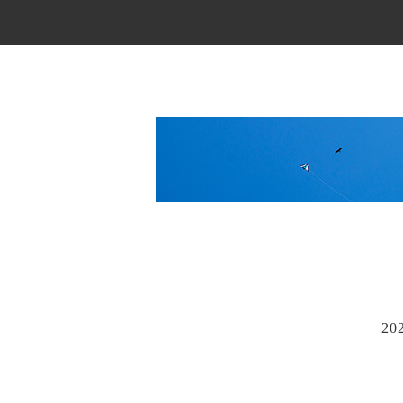
Main Menu
20