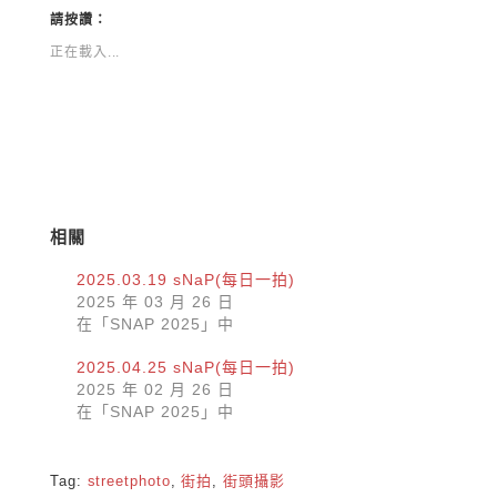
新
分
視
享
請按讚：
窗
至
中
Facebook(在
正在載入...
開
新
啟)
視
窗
中
開
啟)
相關
2025.03.19 sNaP(每日一拍)
2025 年 03 月 26 日
在「SNAP 2025」中
2025.04.25 sNaP(每日一拍)
2025 年 02 月 26 日
在「SNAP 2025」中
Tag:
streetphoto
,
街拍
,
街頭攝影