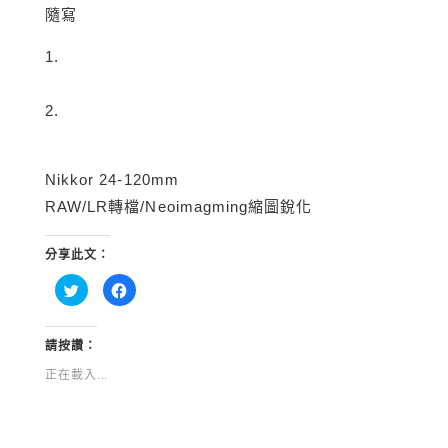
隨寫
1.
2.
Nikkor 24-120mm
RAW/LR轉檔/Neoimagming縮圖銳化
分享此文：
分
按
享
一
到
下
Twitter(在
以
新
分
視
享
請按讚：
窗
至
中
Facebook(在
正在載入...
開
新
啟)
視
窗
中
開
啟)