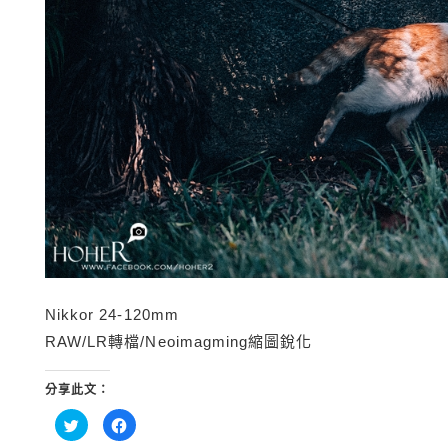
Nikkor 24-120mm
RAW/LR轉檔/Neoimagming縮圖銳化
分享此文：
分
按
享
一
到
下