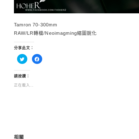
Tamron 70-300mm
RAW/LR轉檔/Neoimagming縮圖銳化
分享此文：
分
按
享
一
到
下
Twitter(在
以
新
分
視
享
請按讚：
窗
至
中
Facebook(在
正在載入...
開
新
啟)
視
窗
中
開
啟)
相關