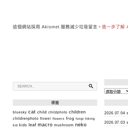
這個網站採用 Akismet 服務減少垃圾留言。
進一步了解 
分
類
標籤
cat
child
children
bluesky
childphoto
2026.07.0
childrenphoto
frog
flower
flowers
fungi
hiking
2026.07.0
macro
neko
leaf
kids
mushroom
kid