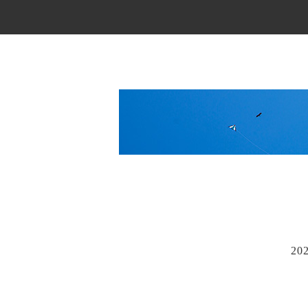
Main Menu
20