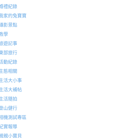
婚禮紀錄
我家的兔寶寶
攝影景點
教學
旅遊記事
東部旅行
活動紀錄
生態相關
生活大小事
生活大補帖
生活隨拍
登山健行
相機測試專區
紀實報導
親親小寶貝