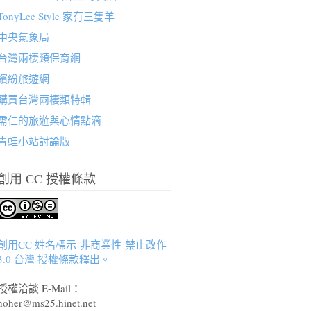
TonyLee Style 家有三隻羊
中央氣象局
台灣兩棲類保育網
繽紛旅遊網
購買台灣兩棲類特輯
需仁的旅遊與心情點滴
青蛙小站討論版
創用 CC 授權條款
創用CC 姓名標示-非商業性-禁止改作
3.0 台灣 授權條款釋出。
授權洽談 E-Mail：
hoher@ms25.hinet.net