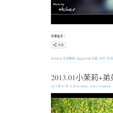
分享此文：
共享
Posted in
生活隨拍
. Tagged with
光影
,
台中
,
生活
2013.01小茉莉
2013 年 04 月 14 日
by
admin
·
Leave a comment