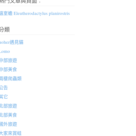
熱門文章與頁面︰
溫室蟾 Eleutherodactylus planirostris
分類
hoher遇見貓
Lomo
中部旅遊
中部美食
兩棲爬蟲類
公告
其它
北部旅遊
北部美食
國外旅遊
大家來賞蛙