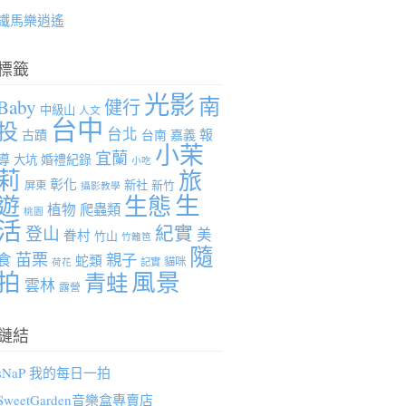
鐵馬樂逍遙
標籤
光影
南
Baby
健行
中級山
人文
台中
投
台北
報
古蹟
台南
嘉義
小茉
宜蘭
導
婚禮紀錄
大坑
小吃
莉
旅
彰化
新社
新竹
屏東
攝影教學
生
遊
生態
植物
爬蟲類
桃園
活
紀實
登山
美
眷村
竹山
竹籬笆
隨
苗栗
親子
食
蛇類
貓咪
記實
荷花
拍
風景
青蛙
雲林
露營
鏈結
sNaP 我的每日一拍
SweetGarden音樂盒專賣店