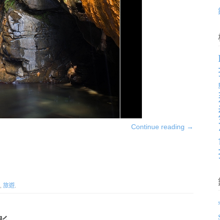
Continue reading
→
,
旅遊
.