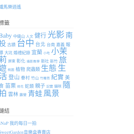
鐵馬樂逍遙
標籤
光影
南
Baby
健行
中級山
人文
台中
投
台北
報
古蹟
台南
嘉義
小茉
宜蘭
導
婚禮紀錄
大坑
小吃
莉
旅
彰化
新社
新竹
屏東
攝影教學
生
遊
生態
植物
爬蟲類
桃園
活
紀實
登山
美
眷村
竹山
竹籬笆
隨
苗栗
親子
食
蛇類
貓咪
記實
荷花
拍
風景
青蛙
雲林
露營
鏈結
sNaP 我的每日一拍
SweetGarden音樂盒專賣店