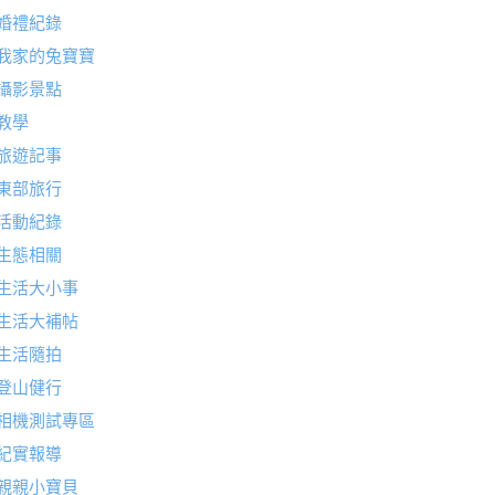
婚禮紀錄
我家的兔寶寶
攝影景點
教學
旅遊記事
東部旅行
活動紀錄
生態相關
生活大小事
生活大補帖
生活隨拍
登山健行
相機測試專區
紀實報導
親親小寶貝