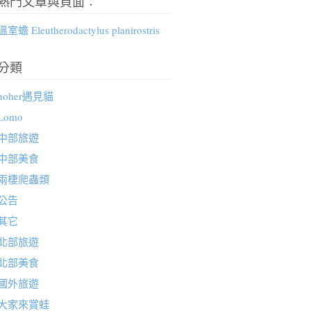
熱門文章與頁面︰
溫室蟾 Eleutherodactylus planirostris
分類
hoher遇見貓
Lomo
中部旅遊
中部美食
兩棲爬蟲類
公告
其它
北部旅遊
北部美食
國外旅遊
大家來賞蛙