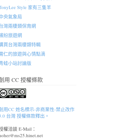
TonyLee Style 家有三隻羊
中央氣象局
台灣兩棲類保育網
繽紛旅遊網
購買台灣兩棲類特輯
需仁的旅遊與心情點滴
青蛙小站討論版
創用 CC 授權條款
創用CC 姓名標示-非商業性-禁止改作
3.0 台灣 授權條款釋出。
授權洽談 E-Mail：
hoher@ms25.hinet.net