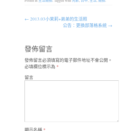
Posted in
生活隨拍
. Tagged with
光影
,
台中
,
生活
,
隨拍
.
←
2013.03小茉莉+弟弟的生活照
公告：更換部落格系統
→
發佈留言
發佈留言必須填寫的電子郵件地址不會公開。
必填欄位標示為
*
留言
顯示名稱
*