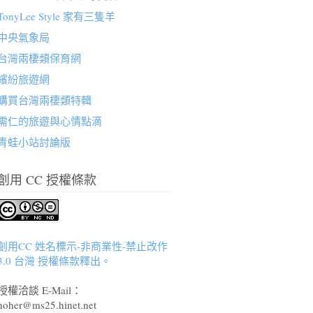
TonyLee Style 家有三隻羊
中央氣象局
台灣兩棲類保育網
繽紛旅遊網
購買台灣兩棲類特輯
需仁的旅遊與心情點滴
青蛙小站討論版
創用 CC 授權條款
創用CC 姓名標示-非商業性-禁止改作
3.0 台灣 授權條款釋出。
授權洽談 E-Mail：
hoher@ms25.hinet.net