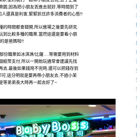
樂園,因為把小朋友丟進去就好,等時間到了
的人還真是利害,緊緊抓住許多消費者的心態!!
種的時間都會錯開,所以進場之後要先研究
玩到比較多種的職業,當然這還是要看小朋
的是爸媽啦!!
部份職業如冰淇淋/比薩….等需要用到材料
個紙幣支付,所以一開始玩通常會建議先找
再去,最後如果錢用不完時,還可以把錢存到
出來即可,這分明就是要再帶小朋友去,不過小茉
是等弟弟長大時再一起去好了~