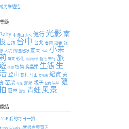
鐵馬樂逍遙
標籤
光影
南
Baby
健行
中級山
人文
台中
投
台北
報
古蹟
台南
嘉義
小茉
宜蘭
導
婚禮紀錄
大坑
小吃
莉
旅
彰化
新社
新竹
屏東
攝影教學
生
遊
生態
植物
爬蟲類
桃園
活
紀實
登山
美
眷村
竹山
竹籬笆
隨
苗栗
親子
食
蛇類
貓咪
記實
荷花
拍
風景
青蛙
雲林
露營
鏈結
sNaP 我的每日一拍
SweetGarden音樂盒專賣店