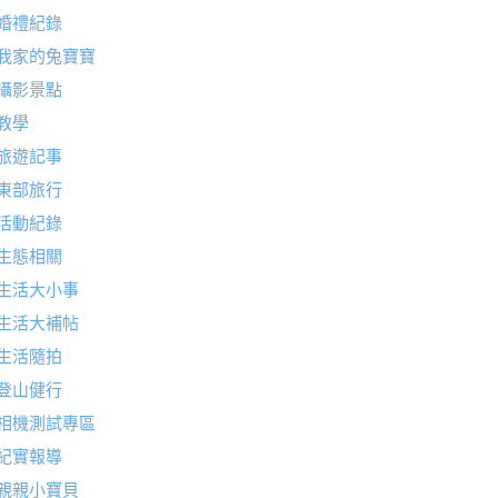
婚禮紀錄
我家的兔寶寶
攝影景點
教學
旅遊記事
東部旅行
活動紀錄
生態相關
生活大小事
生活大補帖
生活隨拍
登山健行
相機測試專區
紀實報導
親親小寶貝