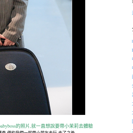
byboss的照片,就一直想說要帶小茉莉去體驗
有團購券,便約我們一起帶小朋友去玩,去了之後