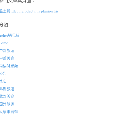
熱門文章與頁面︰
溫室蟾 Eleutherodactylus planirostris
分類
hoher遇見貓
Lomo
中部旅遊
中部美食
兩棲爬蟲類
公告
其它
北部旅遊
北部美食
國外旅遊
大家來賞蛙