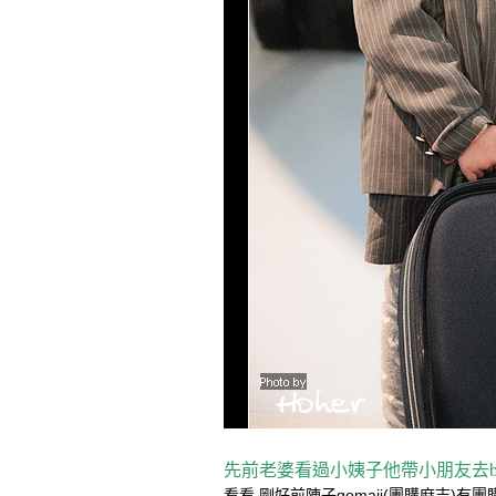
先前老婆看過小姨子他帶小朋友去ba
看看,剛好前陣子gomaji(團購麻吉)