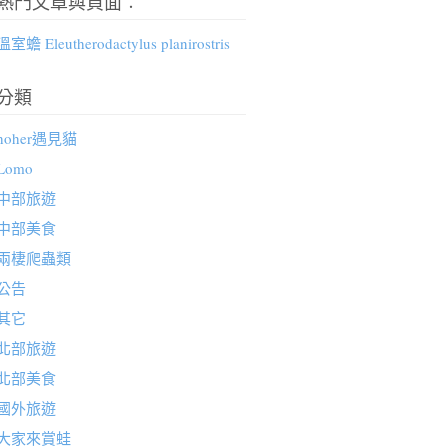
熱門文章與頁面︰
溫室蟾 Eleutherodactylus planirostris
分類
hoher遇見貓
Lomo
中部旅遊
中部美食
兩棲爬蟲類
公告
其它
北部旅遊
北部美食
國外旅遊
大家來賞蛙