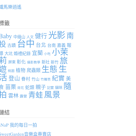
鐵馬樂逍遙
標籤
光影
南
Baby
健行
中級山
人文
台中
投
台北
報
古蹟
台南
嘉義
小茉
宜蘭
導
婚禮紀錄
大坑
小吃
莉
旅
彰化
新社
新竹
屏東
攝影教學
生
遊
生態
植物
爬蟲類
桃園
活
紀實
登山
美
眷村
竹山
竹籬笆
隨
苗栗
親子
食
蛇類
貓咪
記實
荷花
拍
風景
青蛙
雲林
露營
鏈結
sNaP 我的每日一拍
SweetGarden音樂盒專賣店