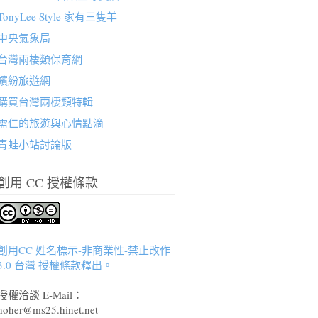
TonyLee Style 家有三隻羊
中央氣象局
台灣兩棲類保育網
繽紛旅遊網
購買台灣兩棲類特輯
需仁的旅遊與心情點滴
青蛙小站討論版
創用 CC 授權條款
創用CC 姓名標示-非商業性-禁止改作
3.0 台灣 授權條款釋出。
授權洽談 E-Mail：
hoher@ms25.hinet.net