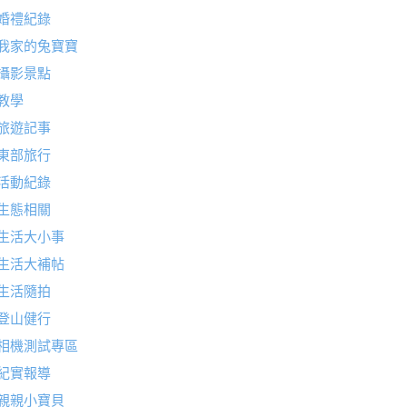
婚禮紀錄
我家的兔寶寶
攝影景點
教學
旅遊記事
東部旅行
活動紀錄
生態相關
生活大小事
生活大補帖
生活隨拍
登山健行
相機測試專區
紀實報導
親親小寶貝