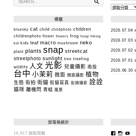
分
類
標籤
cat
child
children
bluesky
childphoto
2026.07.0
childrenphoto
frog
flower
flowers
fungi
hiking
2026.07.0
macro
neko
leaf
kids
mushroom
kid
snap
plants
2026.07.0
streetcat
plant
streetphoto
sunlight
tree
treefrog
2026.07.0
光影
人文
兒童攝影
南投
wildlife
2026.06.3
台中
小茉莉
植物
微距
微距攝影
詮詮
街貓
生態
街拍
街貓寫真
街頭攝影
貓咪
離機閃
青蛙
風景
部落格統計
Faceboo
Insta
Yo
16,917 個點閱數