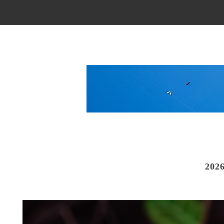
Main Menu
202