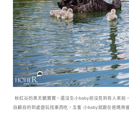
秋紅谷的黑天鵝寶寶，還沒生小baby前沒見到有人來
自顧自的到處遊玩找東西吃，五隻 小baby就跟在爸媽旁邊，相當逗趣。 1