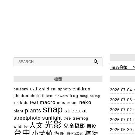
分
類
標籤
cat
child
children
bluesky
childphoto
2026.07.0
childrenphoto
frog
flower
flowers
fungi
hiking
2026.07.0
macro
neko
leaf
kids
mushroom
kid
snap
plants
2026.07.0
streetcat
plant
streetphoto
sunlight
tree
treefrog
2026.07.0
光影
人文
兒童攝影
南投
wildlife
2026.06.3
台中
小茉莉
植物
微距
微距攝影