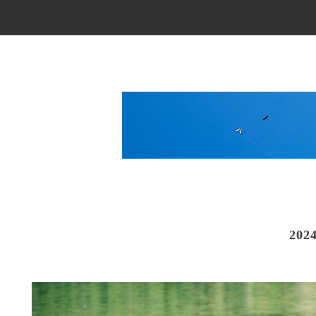
Main Menu
202