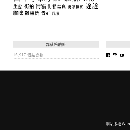
詮詮
街貓
生態
街拍
街貓寫真
街頭攝影
貓咪
離機閃
青蛙
風景
部落格統計
Faceboo
Insta
Yo
16,917 個點閱數
網站版權
Word