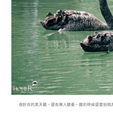
很好命的黑天鵝，還有專人餵養，餵的時候還要拍照為證....XDD