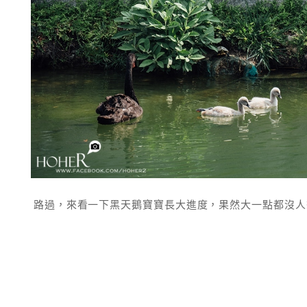
路過，來看一下黑天鵝寶寶長大進度，果然大一點都沒人想拍了....XDD 