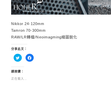
Nikkor 24-120mm
Tamron 70-300mm
RAW/LR轉檔/Neoimagming縮圖銳化
分享此文：
分
按
享
一
到
下
Twitter(在
以
新
分
視
享
請按讚：
窗
至
中
Facebook(在
正在載入...
開
新
啟)
視
窗
中
開
啟)