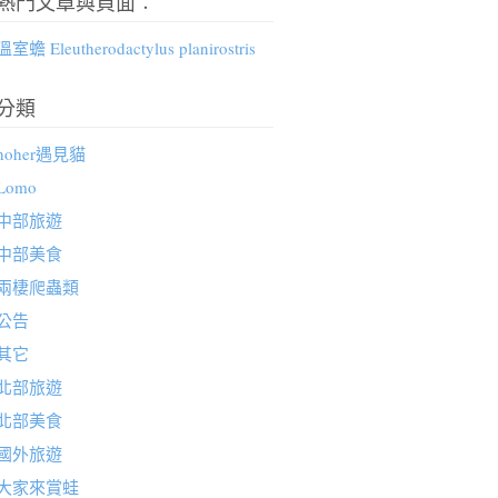
熱門文章與頁面︰
溫室蟾 Eleutherodactylus planirostris
分類
hoher遇見貓
Lomo
中部旅遊
中部美食
兩棲爬蟲類
公告
其它
北部旅遊
北部美食
國外旅遊
大家來賞蛙