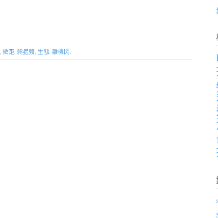
,
微距
,
爬蟲類
,
生態
,
離機閃
.