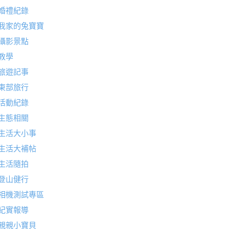
婚禮紀錄
我家的兔寶寶
攝影景點
教學
旅遊記事
東部旅行
活動紀錄
生態相關
生活大小事
生活大補帖
生活隨拍
登山健行
相機測試專區
紀實報導
親親小寶貝