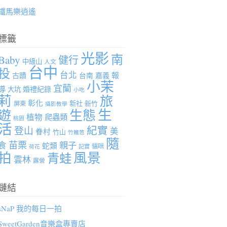
鐵馬樂逍遙
標籤
光影
南
Baby
健行
中級山
人文
台中
投
台北
報
古蹟
台南
嘉義
小茉
宜蘭
導
婚禮紀錄
大坑
小吃
莉
旅
彰化
新社
新竹
屏東
攝影教學
生
遊
生態
植物
爬蟲類
桃園
活
紀實
登山
美
眷村
竹山
竹籬笆
隨
苗栗
親子
食
蛇類
貓咪
記實
荷花
拍
風景
青蛙
雲林
露營
鏈結
sNaP 我的每日一拍
SweetGarden音樂盒專賣店