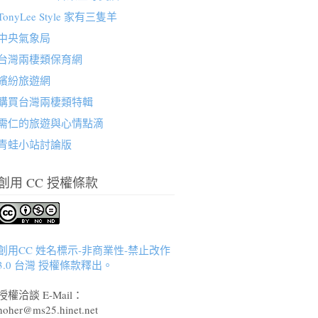
TonyLee Style 家有三隻羊
中央氣象局
台灣兩棲類保育網
繽紛旅遊網
購買台灣兩棲類特輯
需仁的旅遊與心情點滴
青蛙小站討論版
創用 CC 授權條款
創用CC 姓名標示-非商業性-禁止改作
3.0 台灣 授權條款釋出。
授權洽談 E-Mail：
hoher@ms25.hinet.net