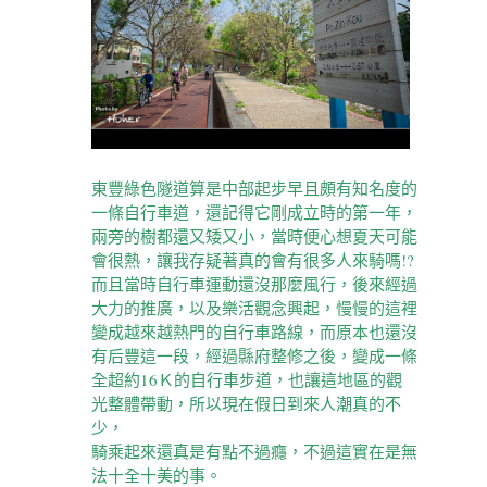
東豐綠色隧道算是中部起步早且頗有知名度的
一條自行車道，還記得它剛成立時的第一年，
兩旁的樹都還又矮又小，當時便心想夏天可能
會很熱，讓我存疑著真的會有很多人來騎嗎!?
而且當時自行車運動還沒那麼風行，後來經過
大力的推廣，以及樂活觀念興起，慢慢的這裡
變成越來越熱門的自行車路線，而原本也還沒
有后豐這一段，經過縣府整修之後，變成一條
全超約16Ｋ的自行車步道，也讓這地區的觀
光整體帶動，所以現在假日到來人潮真的不
少，
騎乘起來還真是有點不過癮，不過這實在是無
法十全十美的事。