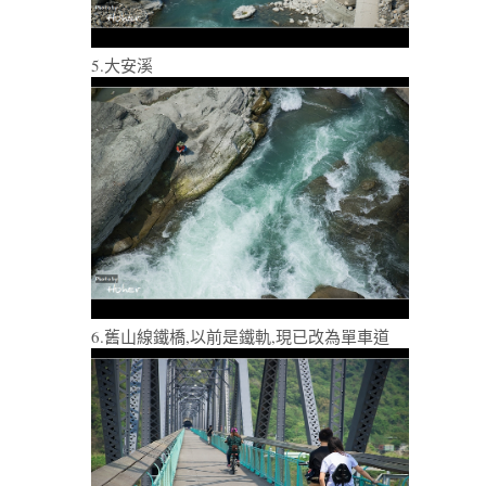
5.大安溪
6.舊山線鐵橋,以前是鐵軌,現已改為單車道