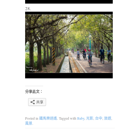
28.
分享此文：
共享
Posted in
鐵馬樂逍遙
. Tagged with
Baby
,
光影
,
台中
,
旅遊
,
風景
.