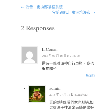
←
公告：更換部落格系統
宜蘭趴趴走-猴洞坑瀑布
→
2 Responses
E.Conan
2013 年 07 月 16 日 at 21:43:23
還有一條雅潭神自行車道，我也
很推喔^^
Reply
admin
2013 年 07 月 16 日 at 21:59:13
真的!!這條我們家也騎過,如
果從潭子往清泉崗騎是蠻好