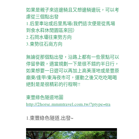
如果是親子來這邊騎且又想邊騎邊玩，可以考
慮從三個點出發
1.后里車站或后里馬場(我們這次便是從馬場
到食水萪休閒園區來回）
2.石岡水壩往東勢方向
3.東勢往石崗方向
無論從那個點出發，沿路上都有一些景點可以
停留參觀，適當規劃一下是很不錯的半日行，
如果想要一日遊可以再加上高美溼地或是豐原
廟東/逢甲/東海夜市可，運動之後又吃吃喝喝
絕對是是很精彩的行程啊!!
東豐綠色隧道地圖
http://2horse.mmmtravel.com.tw/?ptype=tra
1.東豐綠色隧道,出發~