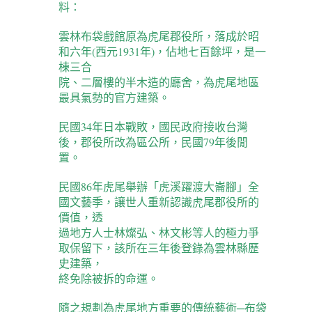
料：
雲林布袋戲館原為虎尾郡役所，落成於昭
和六年(西元1931年)，佔地七百餘坪，是一
棟三合
院、二層樓的半木造的廳舍，為虎尾地區
最具氣勢的官方建築。
民國34年
日本
戰敗，國民政府接收台灣
後，郡役所改為區公所，民國79年後閒
置。
民國86年虎尾舉辦「虎溪躍渡大崙腳」全
國文藝季，讓世人重新認識虎尾郡役所的
價值，透
過地方人士林燦弘、林文彬等人的極力爭
取保留下，該所在三年後登錄為雲林縣歷
史建築，
終免除被拆的命運。
隨之規劃為虎尾地方重要的傳統藝術─布袋