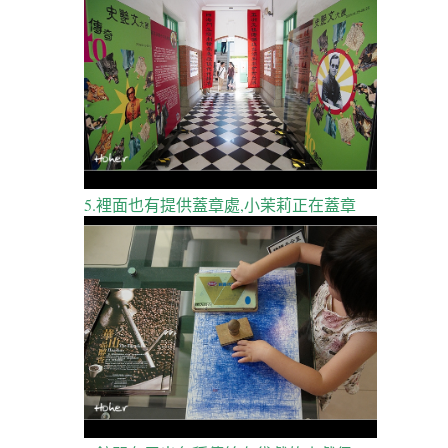
5.裡面也有提供蓋章處,小茉莉正在蓋章