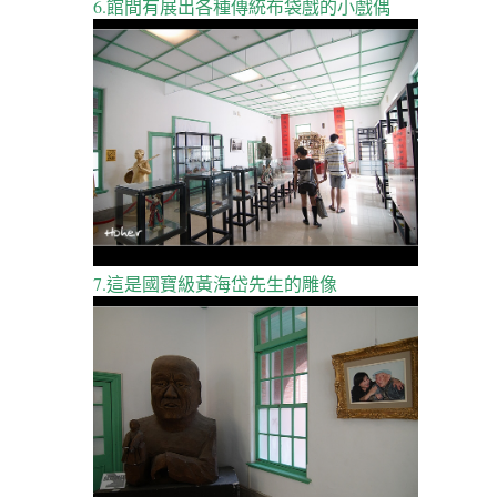
6.館間有展出各種傳統布袋戲的小戲偶
7.這是國寶級黃海岱先生的雕像