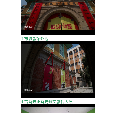
3.布袋戲館外觀
4.當時去正有史豔文戲偶大展