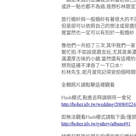
或許一點也都不為過,我想杉林跟宜
旅行婚紗與一般婚紗有著很大的不同
但是卻可以依照自己的想法或是選
覺當然也一定可以有別於一般婚紗
像他們一共拍了三次,其中我們一家
幫忙拍,不如說是跟去玩,尤其是美
滿濃厚古味的小鎮,當然還有這裡的
想到這邊不津吞了一下口水!!
杉林先生,密月渡完記得安拍個時間嘿~
全輯照片請點擊這裡觀看
Flash模式,點進去時請稍待一會兒
http://hoher.idv.tw/wedding/2008/0224
如無法觀看Flash模式請點下面(僅
http://hoher.idv.tw/gallery/album491