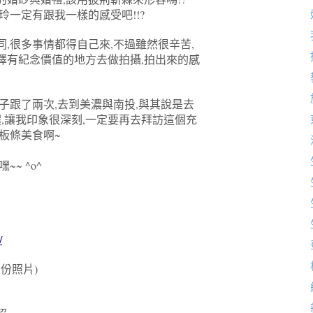
玲一定有跟我一樣的感受吧!!?
,很多事情都得自己來,不過雖然很辛苦,
擇有紀念價值的地方去做拍攝,拍出來的感
子跟了兩次,去到美濃與南投,與其說是去
濃,讓我印象很深刻,一定要再去拜訪這個充
板條美食啊~
~ ^o^
/
部份照片)