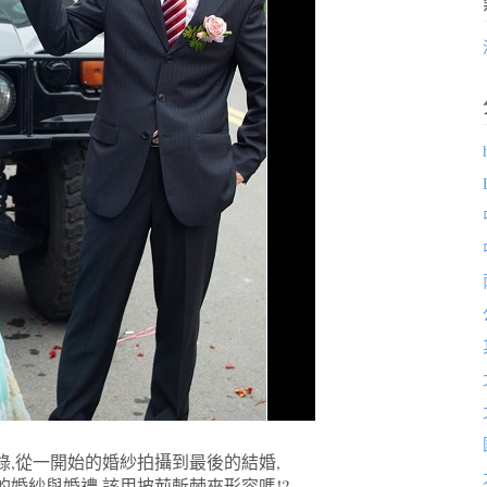
,從一開始的婚紗拍攝到最後的結婚,
婚紗與婚禮,該用披荊斬棘來形容嗎!?