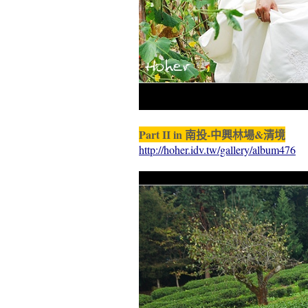
Part II in 南投-中興林場&清境
http://hoher.idv.tw/gallery/album476