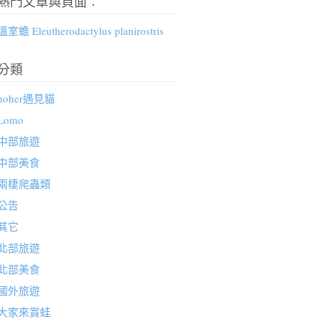
熱門文章與頁面︰
溫室蟾 Eleutherodactylus planirostris
分類
hoher遇見貓
Lomo
中部旅遊
中部美食
兩棲爬蟲類
公告
其它
北部旅遊
北部美食
國外旅遊
大家來賞蛙