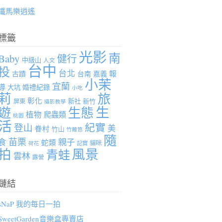
鐵馬樂逍遙
標籤
光影
南
Baby
健行
中級山
人文
台中
投
台北
報
古蹟
台南
嘉義
小茉
宜蘭
導
婚禮紀錄
大坑
小吃
莉
旅
彰化
新社
新竹
屏東
攝影教學
生
遊
生態
植物
爬蟲類
桃園
活
紀實
登山
美
眷村
竹山
竹籬笆
隨
苗栗
親子
食
蛇類
貓咪
記實
荷花
拍
風景
青蛙
雲林
露營
鏈結
sNaP 我的每日一拍
SweetGarden音樂盒專賣店