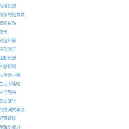
婚禮紀錄
我家的兔寶寶
攝影景點
教學
旅遊記事
東部旅行
活動紀錄
生態相關
生活大小事
生活大補帖
生活隨拍
登山健行
相機測試專區
紀實報導
親親小寶貝