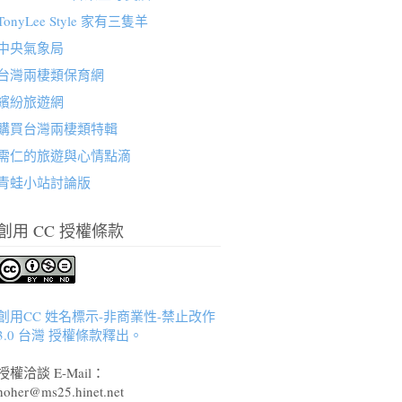
TonyLee Style 家有三隻羊
中央氣象局
台灣兩棲類保育網
繽紛旅遊網
購買台灣兩棲類特輯
需仁的旅遊與心情點滴
青蛙小站討論版
創用 CC 授權條款
創用CC 姓名標示-非商業性-禁止改作
3.0 台灣 授權條款釋出。
授權洽談 E-Mail：
hoher@ms25.hinet.net