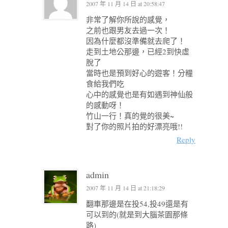
2007 年 11 月 14 日 at 20:58:47
非常了解你所說的感覺，
之前也跟男友去過一次！
因為什麼都沒準備就去爬了！
走到土地公那邊，已經2到快虛
脫了
當時也是預到好心的遊客！分糧
食給我們吃
心中的感覺也是有如遇到神仙般
的感動呀！
竹山一行！真的覺的很美~
對了你的照片拍的好漂亮哦!!
Reply
admin
2007 年 11 月 14 日 at 21:18:29
翻車那邊是在投54,投49還是有
可以到的(就是到大腦茶園那條
路)