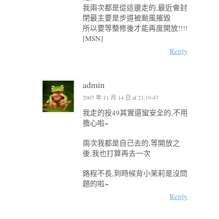
我兩次都是從這邊走的,最近會封
閉最主要是步道被颱風摧毀
所以要等整修後才能再度開放!!!!
[MSN]
Reply
admin
2007 年 11 月 14 日 at 21:19:47
我走的投49其實還蠻安全的,不用
擔心啦~
兩次我都是自己去的,等開放之
後,我也打算再去一次
路程不長,到時候背小茉莉是沒問
題的啦~
Reply