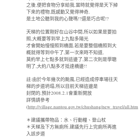
之後,便把食物分享給我,當時就覺得是天下掉
下來的禮物,既感動又覺得神奇,
是土地公聽到我的心聲嗎!?還是巧合呢!?
天梯的位置剛好在山谷中間,所以如果是要拍
照,大概要等到早上九點多陽光
才會開始慢慢照到橋面,若是要整個橋照到大
概就得等到中午了,第一次來時不知道,
莫約早上七點多就到這邊了,第二次則是學聰
明了,大約八點多才抵達橋邊!!
註:由於今年幾次的颱風,已經造成停車場往天
梯的步道坍塌,所以目前天梯這邊是
封閉的,預計2008.2.1會重新開放
詳情請參考
(
http://village.nantou.gov.tw/chushang/new_travel/all.htm
＊建議攜帶物品：水、行動糧、登山杖
＊天梯及下方無廁所,建議先行上完廁所再進
入該步道