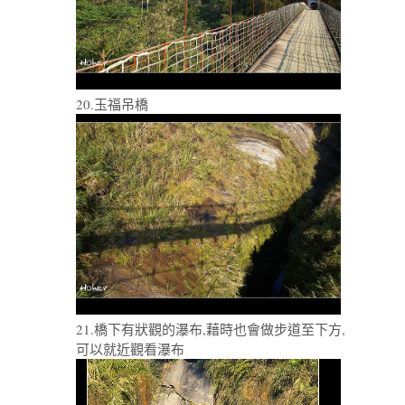
20.玉福吊橋
21.橋下有狀觀的瀑布,藉時也會做步道至下方,
可以就近觀看瀑布