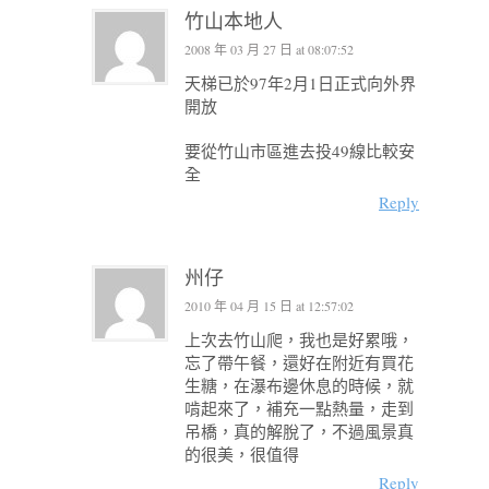
竹山本地人
2008 年 03 月 27 日 at 08:07:52
天梯已於97年2月1日正式向外界
開放
要從竹山市區進去投49線比較安
全
Reply
州仔
2010 年 04 月 15 日 at 12:57:02
上次去竹山爬，我也是好累哦，
忘了帶午餐，還好在附近有買花
生糖，在瀑布邊休息的時候，就
啃起來了，補充一點熱量，走到
吊橋，真的解脫了，不過風景真
的很美，很值得
Reply