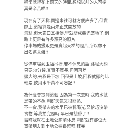
通常就得花上兩天的時間,想想以前的人可還
真是辛苦呢!!
現在有了天梯,兩邊來往可就方便許多了,但實
際上,這裡算是尚未正式開放的
景點,但大家口耳相傳,早就變成觀光盛地了,網
路上更是有許多漂亮的照片,
停車場的攤販更是賣起天梯的照片,所以想不
出名還真難!!
從停車場到玉福吊橋,若不休息的話,路程大約
只要50分鐘,其實不算長,但因落差
蠻大的,去程是下坡,回程是上坡,回程就顯的比
較累,飲用水千萬不可忘記!!
為什麼會提到這個,因為第一次去時,我的水就
是帶的不夠,剛好天氣又很悶熱,
不一會,我帶去的水早已被我喝光,又恰巧沒帶
食物,等我拍完照時,早已是餓昏了!!
當時我就在土地公廟前休息,剛好就有那位大
哥帶朋友到土地公這邊拜拜,拜完