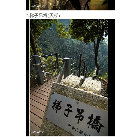
7.梯子吊橋(天梯)