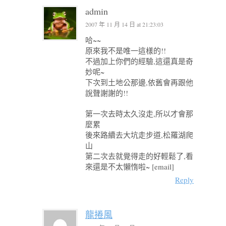
admin
2007 年 11 月 14 日 at 21:23:03
哈~~
原來我不是唯一這樣的!!
不過加上你們的經驗,這還真是奇
妙呢~
下次到土地公那邊,依舊會再跟他
說聲謝謝的!!
第一次去時太久沒走,所以才會那
麼累
後來路續去大坑走步道,松羅湖爬
山
第二次去就覺得走的好輕鬆了,看
來還是不太懶惰啦~ [email]
Reply
龍捲風