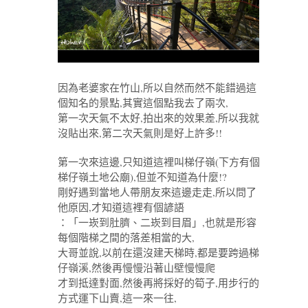
因為老婆家在竹山,所以自然而然不能錯過這
個知名的景點,其實這個點我去了兩次,
第一次天氣不太好,拍出來的效果差,所以我就
沒貼出來,第二次天氣則是好上許多!!
第一次來這邊,只知道這裡叫梯仔嶺(下方有個
梯仔嶺土地公廟),但並不知道為什麼!?
剛好遇到當地人帶朋友來這邊走走,所以問了
他原因,才知道這裡有個諺語
：「一崁到肚臍、二崁到目眉」,也就是形容
每個階梯之間的落差相當的大,
大哥並說,以前在還沒建天梯時,都是要跨過梯
仔嶺溪,然後再慢慢沿著山壁慢慢爬
才到抵達對面,然後再將採好的筍子,用步行的
方式運下山賣,這一來一往,