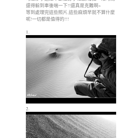
還得躲到車後喘一下!!還真是克難啊~
等到處理完這些照片,這些麻煩早就不算什麼
呢!一切都是值得的!!!
1.
2.