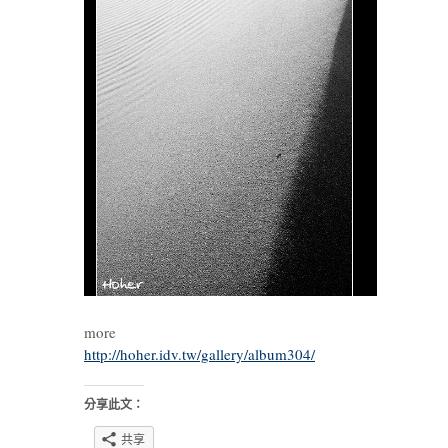
more
http://hoher.idv.tw/gallery/album304/
分享此文：
共享