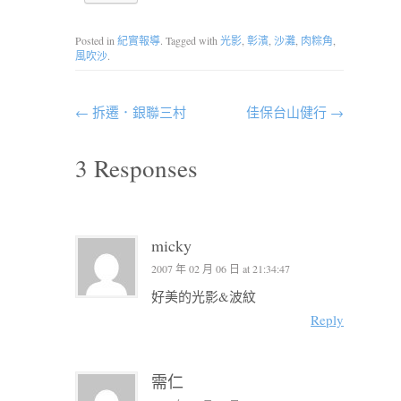
Posted in
紀實報導
. Tagged with
光影
,
彰濱
,
沙灘
,
肉粽角
,
風吹沙
.
←
拆遷．銀聯三村
佳保台山健行
→
3 Responses
micky
2007 年 02 月 06 日 at 21:34:47
好美的光影&波紋
Reply
需仁