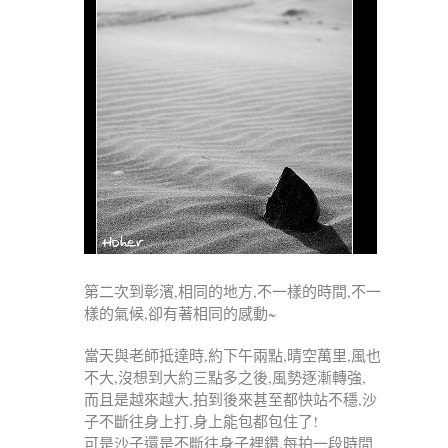
第二次到彰濱,相同的地方,不一樣的時間,不一
樣的氣候,卻有著相同的感動~
當天與老師抵達時,約下午兩點,晴空萬里,風也
不大,沒想到大約三點多之後,風勢逐漸轉強,
而且是越來越大,拍到後來甚至都快站不穩,沙
子不斷往身上打,身上能包都包住了!
可是沙子還是不斷往身子裡鑽,每拍一段時間